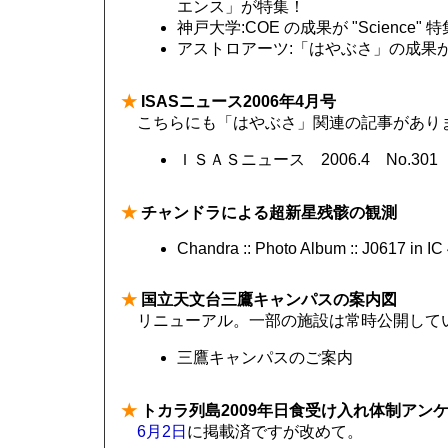
エンス」が特集！
神戸大学:COE の成果が "Science
アストロアーツ:「はやぶさ」の成果
★
ISASニュース2006年4月号
こちらにも「はやぶさ」関連の記事があり
ＩＳＡＳニュース 2006.4 No.301
★
チャンドラによる超新星残骸の観測
Chandra :: Photo Album :: J0617 in IC
★
国立天文台三鷹キャンパスの案内図
リニューアル。一部の施設は常時公開して
三鷹キャンパスのご案内
★
トカラ列島2009年日食受け入れ体制アン
6月2日
に掲載済ですが改めて。