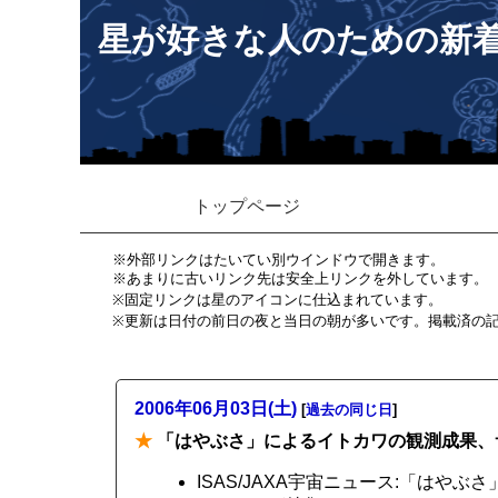
星が好きな人のための新
トップページ
※外部リンクはたいてい別ウインドウで開きます。
※あまりに古いリンク先は安全上リンクを外しています。
※固定リンクは星のアイコンに仕込まれています。
※更新は日付の前日の夜と当日の朝が多いです。掲載済の
2006年06月03日(土)
[
過去の同じ日
]
★
「はやぶさ」によるイトカワの観測成果、
ISAS/JAXA宇宙ニュース:「は