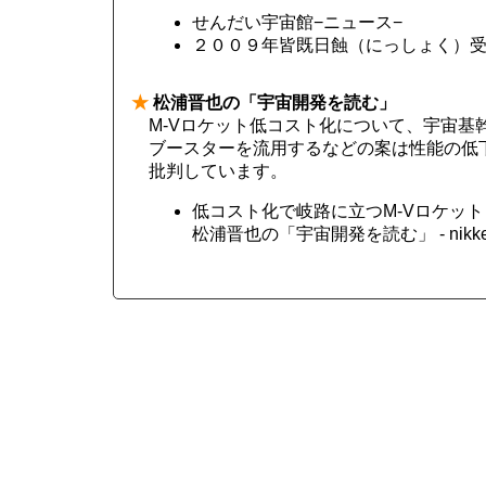
せんだい宇宙館−ニュース−
２００９年皆既日蝕（にっしょく）
★
松浦晋也の「宇宙開発を読む」
M-Vロケット低コスト化について、宇宙基幹
ブースターを流用するなどの案は性能の低
批判しています。
低コスト化で岐路に立つM-Vロケット
松浦晋也の「宇宙開発を読む」 - nikkeib