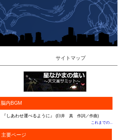
サイトマップ
脳内BGM
『しあわせ運べるように』
(臼井 真 作詞／作曲)
これまでの...
主要ページ