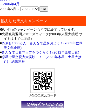
～2006年4月
2006年5月～
協力した天文キャンペーン
※いずれのキャンペーンもすでに終了しています。
■火星観測週間／マーズウィーク(2003年火星大接近 サ
イトはすでに閉鎖)
■
めざせ1000万人！みんなで星を見よう！(2009年世界
天文年企画)
■
みんなで日食マップをつくろう！(2012年金環日食)
■
惑星で星空視力大実験！！！(2020年木星・土星大接
近)
-
結果速報
URLの二次元コード