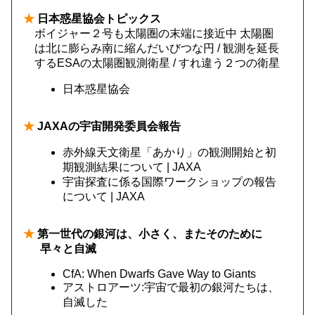
★
日本惑星協会トピックス
ボイジャー２号も太陽圏の末端に接近中 太陽圏
は北に膨らみ南に縮んだいびつな円 / 観測を延長
するESAの太陽圏観測衛星 / すれ違う２つの衛星
日本惑星協会
★
JAXAの宇宙開発委員会報告
赤外線天文衛星「あかり」の観測開始と初
期観測結果について | JAXA
宇宙探査に係る国際ワークショップの報告
について | JAXA
★
第一世代の銀河は、小さく、またそのために
早々と自滅
CfA: When Dwarfs Gave Way to Giants
アストロアーツ:宇宙で最初の銀河たちは、
自滅した