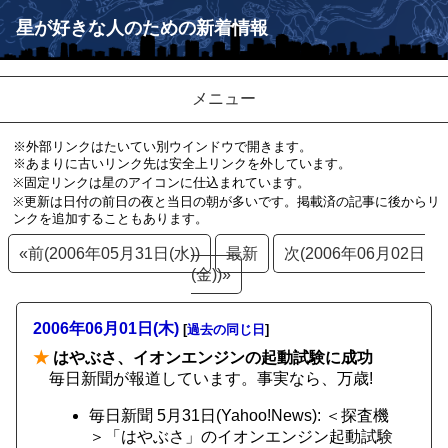
星が好きな人のための新着情報
メニュー
※外部リンクはたいてい別ウインドウで開きます。
※あまりに古いリンク先は安全上リンクを外しています。
※固定リンクは星のアイコンに仕込まれています。
※更新は日付の前日の夜と当日の朝が多いです。掲載済の記事に後からリ
ンクを追加することもあります。
«前(2006年05月31日(水))
最新
次(2006年06月02日
(金))»
2006年06月01日(木)
[
過去の同じ日
]
★
はやぶさ、イオンエンジンの起動試験に成功
毎日新聞が報道しています。事実なら、万歳!
毎日新聞 5月31日(Yahoo!News): ＜探査機
＞「はやぶさ」のイオンエンジン起動試験