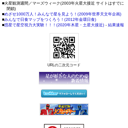
■火星観測週間／マーズウィーク(2003年火星大接近 サイトはすでに
閉鎖)
■
めざせ1000万人！みんなで星を見よう！(2009年世界天文年企画)
■
みんなで日食マップをつくろう！(2012年金環日食)
■
惑星で星空視力大実験！！！(2020年木星・土星大接近)
-
結果速報
URLの二次元コード