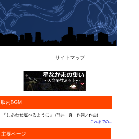
サイトマップ
脳内BGM
『しあわせ運べるように』
(臼井 真 作詞／作曲)
これまでの...
主要ページ