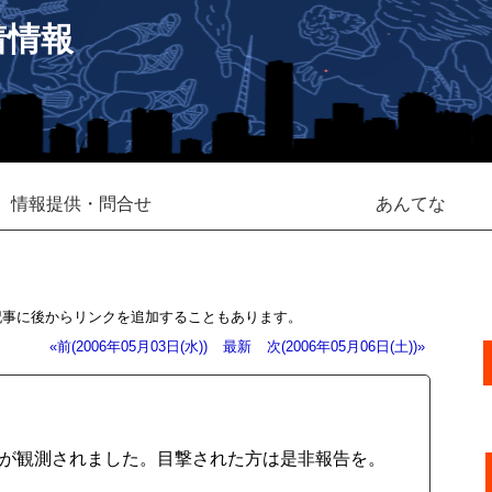
着情報
情報提供・問合せ
あんてな
記事に後からリンクを追加することもあります。
«前(2006年05月03日(水))
最新
次(2006年05月06日(土))»
火球が観測されました。目撃された方は是非報告を。