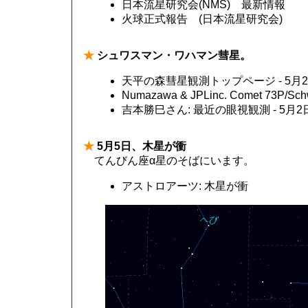
日本流星研究会(NMS) 最新情報
火球正式報告 (日本流星研究会)
★
シュワスマン・ワハマン彗星。
天平の森彗星観測トップページ - 5月
Numazawa & JPLinc. Comet 73P/S
吉本勝巳さん: 最近の眼視観測 - 5月
★
5月5日、木星が衝
てんびん座α星のそばにいます。
アストロアーツ: 木星が衝