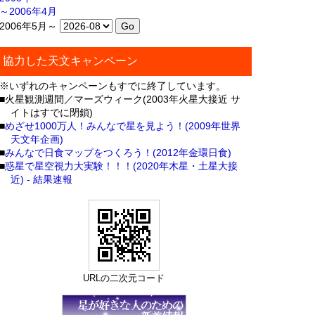
～2006年4月
2006年5月～
協力した天文キャンペーン
※いずれのキャンペーンもすでに終了しています。
■火星観測週間／マーズウィーク(2003年火星大接近 サ
イトはすでに閉鎖)
■
めざせ1000万人！みんなで星を見よう！(2009年世界
天文年企画)
■
みんなで日食マップをつくろう！(2012年金環日食)
■
惑星で星空視力大実験！！！(2020年木星・土星大接
近)
-
結果速報
URLの二次元コード