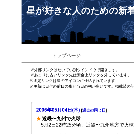
星が好きな人のための新
トップページ
※外部リンクはたいてい別ウインドウで開きます。
※あまりに古いリンク先は安全上リンクを外しています。
※固定リンクは星のアイコンに仕込まれています。
※更新は日付の前日の夜と当日の朝が多いです。掲載済の
2006年05月04日(木)
[
過去の同じ日
]
★
近畿〜九州で火球
5月2日22時25分頃、近畿〜九州地方で