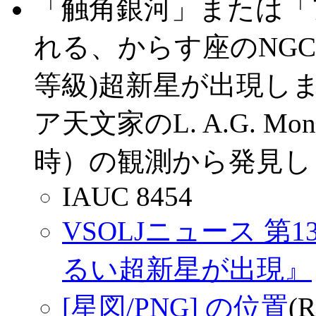
「触角銀河」または「
れる、からす座のNGC 4
等級)超新星が出現し
ア天文家のL. A.G. M
時）の観測から発見しました
IAUC 8454
VSOLJニュース 第1
るい超新星が出現』
[星図/PNG] の位置
(R