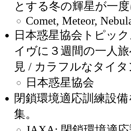
とする冬の輝星が一度
Comet, Meteor, Nebula
日本惑星協会トピック
イヴに３週間の一人旅へ
見 / カラフルなタイ
日本惑星協会
閉鎖環境適応訓練設備
集。
JAXA: 閉鎖環境