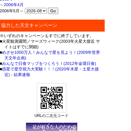
～2006年4月
2006年5月～
協力した天文キャンペーン
※いずれのキャンペーンもすでに終了しています。
■火星観測週間／マーズウィーク(2003年火星大接近 サ
イトはすでに閉鎖)
■
めざせ1000万人！みんなで星を見よう！(2009年世界
天文年企画)
■
みんなで日食マップをつくろう！(2012年金環日食)
■
惑星で星空視力大実験！！！(2020年木星・土星大接
近)
-
結果速報
URLの二次元コード