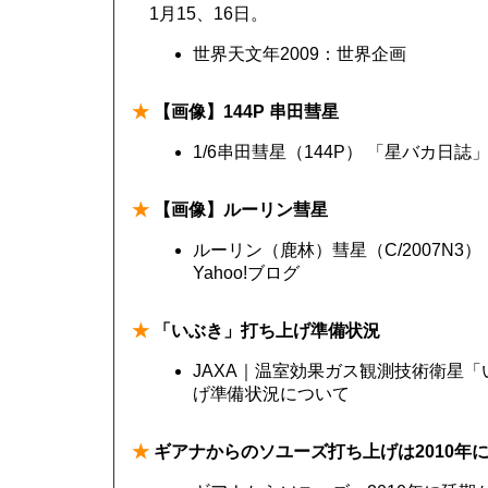
1月15、16日。
世界天文年2009：世界企画
★
【画像】144P 串田彗星
1/6串田彗星（144P） 「星バカ日誌
★
【画像】ルーリン彗星
ルーリン（鹿林）彗星（C/2007N3）
Yahoo!ブログ
★
「いぶき」打ち上げ準備状況
JAXA｜温室効果ガス観測技術衛星「い
げ準備状況について
★
ギアナからのソユーズ打ち上げは2010年