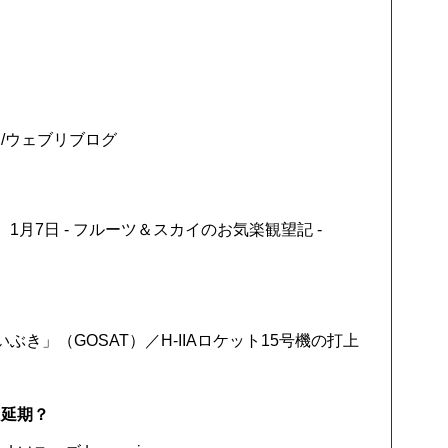
」/ウェブリブログ
 1月7日 - フルーツ＆スカイのお気楽観望記 -
ぶき」（GOSAT）／H-IIAロケット15号機の打上
に延期？