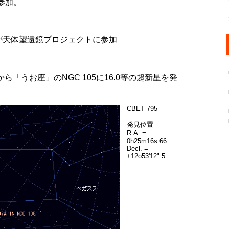
)に参加。
leが天体望遠鏡プロジェクトに参加
日の観測から「うお座」のNGC 105に16.0等の超新星を発
CBET 795
発見位置
R.A. =
0h25m16s.66
Decl. =
+12o53'12".5