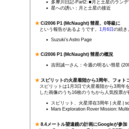
多摩川日記-Part2: ■月と土星のラン
星への誘い：月と土星の接近
★
C/2006 P1 (McNaught) 彗星、0等級に
という報告があるようです。
1月6日
の続き
Suzuki's Astro Page
★
C/2006 P1 (McNaught) 彗星の概況
吉田誠一さん：今週の明るい彗星 (200
★
スピリットの火星着陸から3周年、フォト
スピリットは1月3日で火星着陸から3周年
した画像のうち16枚のうちから人気投票が
スピリット、火星滞在3周年 | 火星 | sora
Mars Exploration Rover Mission: M
★
8.4メートル望遠鏡の計画にGoogleが参加