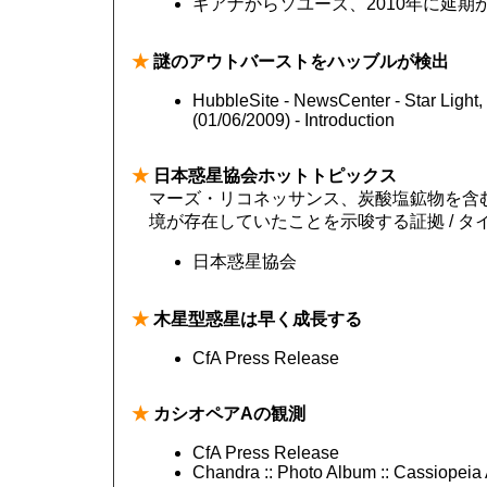
ギアナからソユーズ、2010年に延期か | ソ
★
謎のアウトバーストをハッブルが検出
HubbleSite - NewsCenter - Star Light, S
(01/06/2009) - Introduction
★
日本惑星協会ホットトピックス
マーズ・リコネッサンス、炭酸塩鉱物を含
境が存在していたことを示唆する証拠 / 
日本惑星協会
★
木星型惑星は早く成長する
CfA Press Release
★
カシオペアAの観測
CfA Press Release
Chandra :: Photo Album :: Cassiopeia 