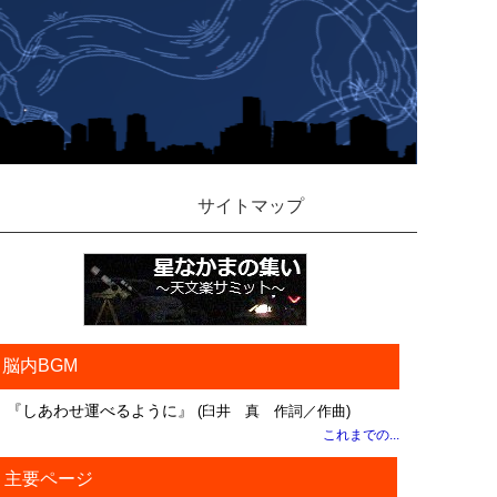
サイトマップ
脳内BGM
『しあわせ運べるように』
(臼井 真 作詞／作曲)
これまでの...
主要ページ