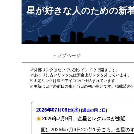
星が好きな人のための新
トップページ
※外部リンクはたいてい別ウインドウで開きます。
※あまりに古いリンク先は安全上リンクを外しています。
※固定リンクは星のアイコンに仕込まれています。
※更新は日付の前日の夜と当日の朝が多いです。掲載済の
2026年07月08日(水)
[
過去の同じ日
]
★
2026年7月9日、金星とレグルスが接近
図は2026年7月9日20時20分ごろ。金星