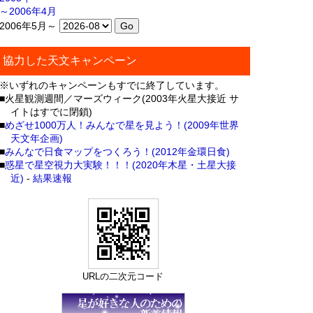
～2006年4月
2006年5月～
協力した天文キャンペーン
※いずれのキャンペーンもすでに終了しています。
■火星観測週間／マーズウィーク(2003年火星大接近 サ
イトはすでに閉鎖)
■
めざせ1000万人！みんなで星を見よう！(2009年世界
天文年企画)
■
みんなで日食マップをつくろう！(2012年金環日食)
■
惑星で星空視力大実験！！！(2020年木星・土星大接
近)
-
結果速報
URLの二次元コード