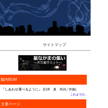
サイトマップ
脳内BGM
『しあわせ運べるように』
(臼井 真 作詞／作曲)
これまでの...
主要ページ