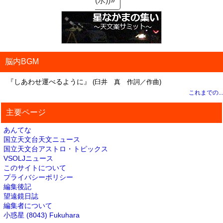
(水))»
脳内BGM
『しあわせ運べるように』
(臼井 真 作詞／作曲)
これまでの...
主要ページ
あんてな
国立天文台天文ニュース
国立天文台アストロ・トピックス
VSOLJニュース
このサイトについて
プライバシーポリシー
編集後記
望遠鏡日誌
編集者について
小惑星 (8043) Fukuhara