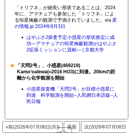
「トリフネ」が細長い形状であることは、2024
年に、アマチュアも参加した「トリフネ」によ
る恒星掩蔽の観測で予測されていました。via
星
の情報.jp 2024年8月3日
はやぶさ2探査予定小惑星の形状推定に成
功―アマチュアの恒星掩蔽観測がはやぶさ
2拡張ミッションに貢献― | 京都大学
★
「天問2号」、小惑星(469219)
Kamoʻoalewa(=2016 HO3)に到達。20kmの距
離から化学観測を開始
小惑星探査機「天問2号」が目標小惑星に
到達 科学観測を開始--人民網日本語版--人
民日報
«前(2026年07月06日(月))
最新
次(2026年07月08日