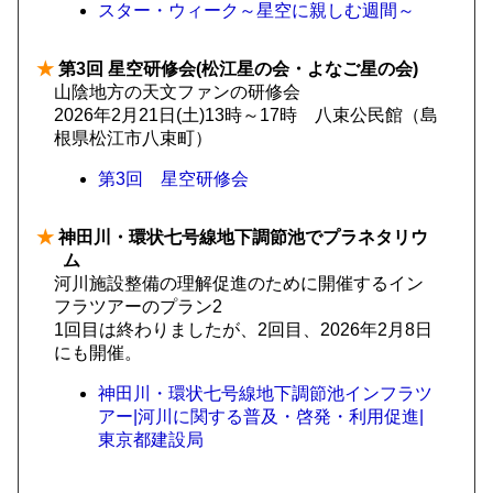
スター・ウィーク～星空に親しむ週間～
★
第3回 星空研修会(松江星の会・よなご星の会)
山陰地方の天文ファンの研修会
2026年2月21日(土)13時～17時 八束公民館（島
根県松江市八束町）
第3回 星空研修会
★
神田川・環状七号線地下調節池でプラネタリウ
ム
河川施設整備の理解促進のために開催するイン
フラツアーのプラン2
1回目は終わりましたが、2回目、2026年2月8日
にも開催。
神田川・環状七号線地下調節池インフラツ
アー|河川に関する普及・啓発・利用促進|
東京都建設局