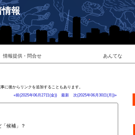
着情報
情報提供・問合せ
あんてな
記事に後からリンクを追加することもあります。
«前(2025年06月27日(金))
最新
次(2025年06月30日(月))»
だ「候補」？