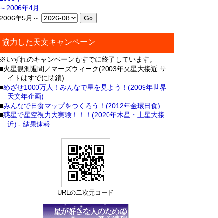
～2006年4月
2006年5月～
協力した天文キャンペーン
※いずれのキャンペーンもすでに終了しています。
■火星観測週間／マーズウィーク(2003年火星大接近 サ
イトはすでに閉鎖)
■
めざせ1000万人！みんなで星を見よう！(2009年世界
天文年企画)
■
みんなで日食マップをつくろう！(2012年金環日食)
■
惑星で星空視力大実験！！！(2020年木星・土星大接
近)
-
結果速報
URLの二次元コード