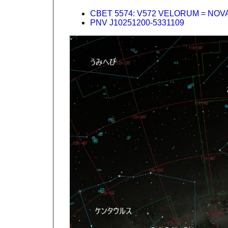
CBET 5574: V572 VELORUM = NOVA
PNV J10251200-5331109