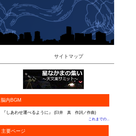
サイトマップ
脳内BGM
『しあわせ運べるように』
(臼井 真 作詞／作曲)
これまでの...
主要ページ