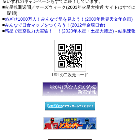
※いずれのキャンペーンもすでに終了しています。
■火星観測週間／マーズウィーク(2003年火星大接近 サイトはすでに
閉鎖)
■
めざせ1000万人！みんなで星を見よう！(2009年世界天文年企画)
■
みんなで日食マップをつくろう！(2012年金環日食)
■
惑星で星空視力大実験！！！(2020年木星・土星大接近)
-
結果速報
URLの二次元コード