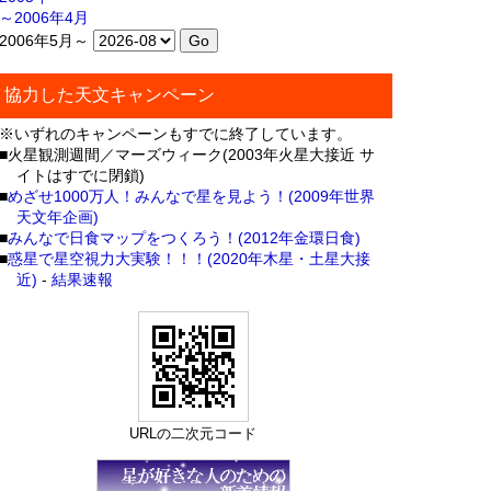
～2006年4月
2006年5月～
協力した天文キャンペーン
※いずれのキャンペーンもすでに終了しています。
■火星観測週間／マーズウィーク(2003年火星大接近 サ
イトはすでに閉鎖)
■
めざせ1000万人！みんなで星を見よう！(2009年世界
天文年企画)
■
みんなで日食マップをつくろう！(2012年金環日食)
■
惑星で星空視力大実験！！！(2020年木星・土星大接
近)
-
結果速報
URLの二次元コード