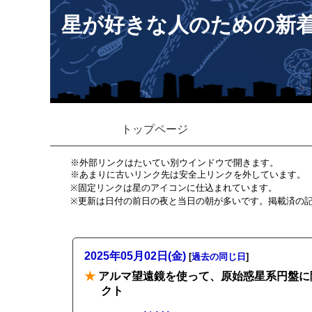
星が好きな人のための新
トップページ
※外部リンクはたいてい別ウインドウで開きます。
※あまりに古いリンク先は安全上リンクを外しています。
※固定リンクは星のアイコンに仕込まれています。
※更新は日付の前日の夜と当日の朝が多いです。掲載済の
2025年05月02日(金)
[
過去の同じ日
]
★
アルマ望遠鏡を使って、原始惑星系円盤に隠
クト