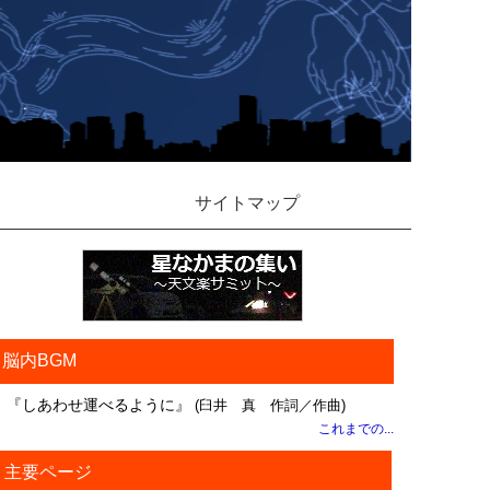
サイトマップ
脳内BGM
『しあわせ運べるように』
(臼井 真 作詞／作曲)
これまでの...
主要ページ