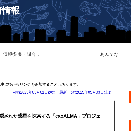
着情報
情報提供・問合せ
あんてな
記事に後からリンクを追加することもあります。
«前(2025年05月01日(木))
最新
次(2025年05月03日(土))»
された惑星を探索する「exoALMA」プロジェ