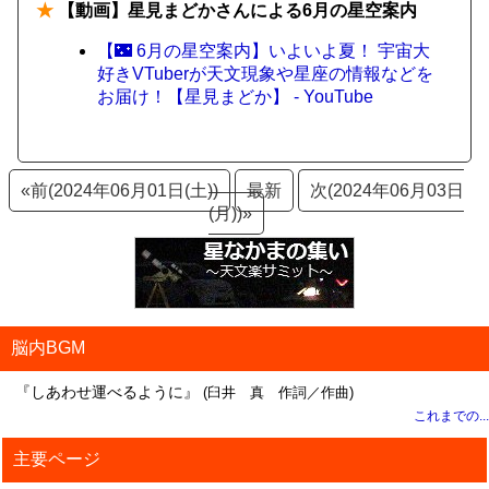
★
【動画】星見まどかさんによる6月の星空案内
【🌃 6月の星空案内】いよいよ夏！ 宇宙大
好きVTuberが天文現象や星座の情報などを
お届け！【星見まどか】 - YouTube
«前(2024年06月01日(土))
最新
次(2024年06月03日
(月))»
脳内BGM
『しあわせ運べるように』
(臼井 真 作詞／作曲)
これまでの...
主要ページ