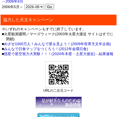
～2006年4月
2006年5月～
協力した天文キャンペーン
※いずれのキャンペーンもすでに終了しています。
■火星観測週間／マーズウィーク(2003年火星大接近 サイトはすでに
閉鎖)
■
めざせ1000万人！みんなで星を見よう！(2009年世界天文年企画)
■
みんなで日食マップをつくろう！(2012年金環日食)
■
惑星で星空視力大実験！！！(2020年木星・土星大接近)
-
結果速報
URLの二次元コード