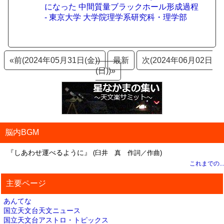
になった 中間質量ブラックホール形成過程
- 東京大学 大学院理学系研究科・理学部
«前(2024年05月31日(金))
最新
次(2024年06月02日
(日))»
脳内BGM
『しあわせ運べるように』
(臼井 真 作詞／作曲)
これまでの...
主要ページ
あんてな
国立天文台天文ニュース
国立天文台アストロ・トピックス