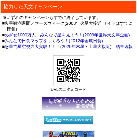
協力した天文キャンペーン
※いずれのキャンペーンもすでに終了しています。
■火星観測週間／マーズウィーク(2003年火星大接近 サイトはすでに
閉鎖)
■
めざせ1000万人！みんなで星を見よう！(2009年世界天文年企画)
■
みんなで日食マップをつくろう！(2012年金環日食)
■
惑星で星空視力大実験！！！(2020年木星・土星大接近)
-
結果速報
URLの二次元コード