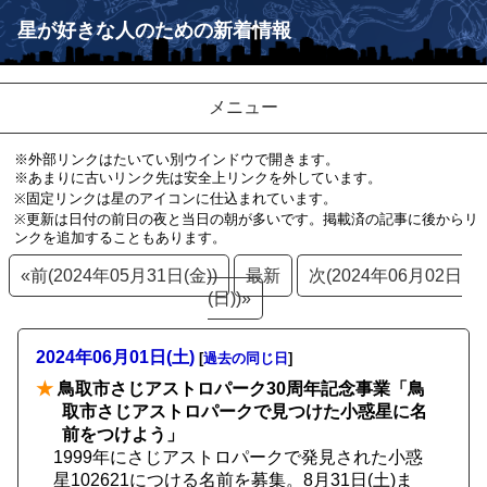
星が好きな人のための新着情報
メニュー
※外部リンクはたいてい別ウインドウで開きます。
※あまりに古いリンク先は安全上リンクを外しています。
※固定リンクは星のアイコンに仕込まれています。
※更新は日付の前日の夜と当日の朝が多いです。掲載済の記事に後からリ
ンクを追加することもあります。
«前(2024年05月31日(金))
最新
次(2024年06月02日
(日))»
2024年06月01日(土)
[
過去の同じ日
]
★
鳥取市さじアストロパーク30周年記念事業「鳥
取市さじアストロパークで見つけた小惑星に名
前をつけよう」
1999年にさじアストロパークで発見された小惑
星102621につける名前を募集。8月31日(土)ま