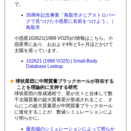
で。
30周年記念事業「鳥取市さじアストロパー
クで見つけた小惑星に名前をつけよう」｜
鳥取市
小惑星102621(1999 VO25)の情報はこちら。小
惑星帯にあり、おおよそ4年と5ヶ月ほどかけて
太陽を巡っています。
102621 (1999 VO25) | Small-Body
Database Lookup
★
球状星団に中間質量ブラックホールが存在する
ことを理論的に支持する研究
球状星団の形成過程で、星が次々と合体して数
千太陽質量の超大質量星が形成されること、さ
らにこの超大質量星が中間質量ブラックホール
に進化することが、数値シミュレーションによ
り明らかに。
最先端のシミュレーションによって明らか