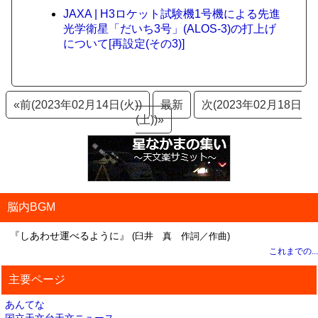
JAXA | H3ロケット試験機1号機による先進
光学衛星「だいち3号」(ALOS-3)の打上げ
について[再設定(その3)]
«前(2023年02月14日(火))
最新
次(2023年02月18日
(土))»
脳内BGM
『しあわせ運べるように』
(臼井 真 作詞／作曲)
これまでの...
主要ページ
あんてな