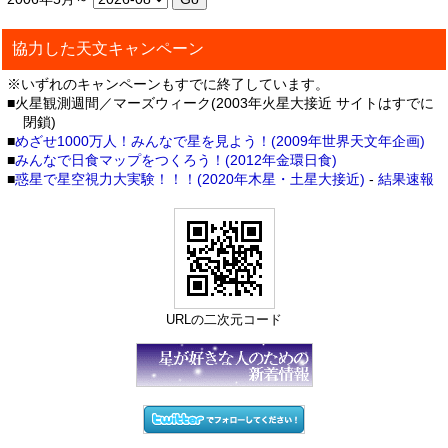
協力した天文キャンペーン
※いずれのキャンペーンもすでに終了しています。
■火星観測週間／マーズウィーク(2003年火星大接近 サイトはすでに
閉鎖)
■
めざせ1000万人！みんなで星を見よう！(2009年世界天文年企画)
■
みんなで日食マップをつくろう！(2012年金環日食)
■
惑星で星空視力大実験！！！(2020年木星・土星大接近)
-
結果速報
URLの二次元コード