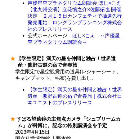
声優星空プラネタリウム朗読会 ほし×こえ
【北九州公演】立花慎之介×佐藤拓也 開催
決定 ２月１５日カンフェティで抽選先行
発売開始｜ロングランプランニング株式会
社のプレスリリース
公式ホームページ：
ほし×こえ ～声優星
空プラネタリウム朗読会～
★
【学生限定】満天の星を仲間と独占！世界遺
産・熊野古道の宿で青春旅
学生限定で星空観賞用の道具(レジャーシート、
キャンプマット、毛布)を貸し出し。
【学生限定】満天の星を仲間と独占！世界
遺産・熊野古道の宿で青春旅｜株式会社日
本ユニストのプレスリリース
★
すばる望遠鏡の主焦点カメラ「シュプリームカ
ム」が科博に。記念の特別講演会を予定
2023年4月15日
国立科学博物館 上野本館