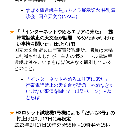
すばる望遠鏡主焦点カメラ展示記念 特別講
演会 | 国立天文台(NAOJ)
★
「『インターネットやめろエリアに来た』 携
帯電話禁止の天文台が話題 やめなきゃいけな
い事情を聞いた」(ねとらぼ)
国立天文台 野辺山宇宙電波観測所。職員は大幅
に削減されましたが、主力の45メートル電波望
遠鏡は健在。いまもほぼ休みなく観測している
とのこと。
「インターネットやめろエリアに来た」
携帯電話禁止の天文台が話題 やめなきゃ
いけない事情を聞いた（1/2 ページ） - ね
とらぼ
★
H3ロケット試験機1号機による「だいち3号」の
打上げは2月17日に再設定
2023年2月17日10時37分55秒～10時44分15秒