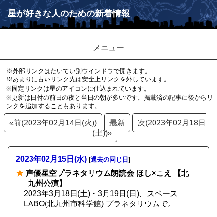
星が好きな人のための新着情報
メニュー
※外部リンクはたいてい別ウインドウで開きます。
※あまりに古いリンク先は安全上リンクを外しています。
※固定リンクは星のアイコンに仕込まれています。
※更新は日付の前日の夜と当日の朝が多いです。掲載済の記事に後からリ
ンクを追加することもあります。
«前(2023年02月14日(火))
最新
次(2023年02月18日
(土))»
2023年02月15日(水)
[
過去の同じ日
]
★
声優星空プラネタリウム朗読会 ほし×こえ 【北
九州公演】
2023年3月18日(土)・3月19日(日)、スペース
LABO(北九州市科学館) プラネタリウムで。