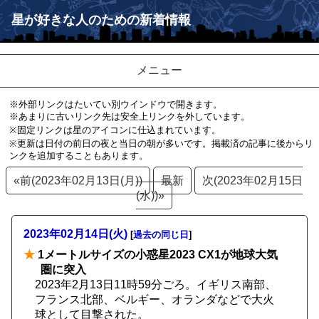
星が好きな人のための新着情報
メニュー
※外部リンクはたいてい別ウインドウで開きます。
※あまりに古いリンク先は安全上リンクを外しています。
※固定リンクは星のアイコンに仕込まれています。
※更新は日付の前日の夜と当日の朝が多いです。掲載済の記事に後からリ
ンクを追加することもあります。
«前(2023年02月13日(月))
最新
次(2023年02月15日
(水))»
2023年02月14日(火)
[
過去の同じ日
]
★
1メートルサイズの小惑星2023 CX1が地球大気
圏に突入
2023年2月13日11時59分ごろ。イギリス南部、
フランス北部、ベルギー、オランダなどで大火
球として目撃された。