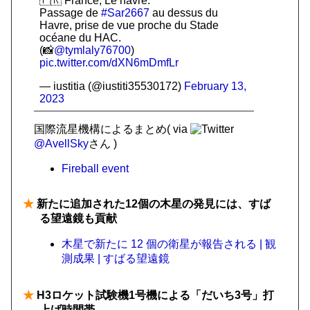
🇫🇷 France, Le havre.
Passage de
#Sar2667
au dessus du
Havre, prise de vue proche du Stade
océane du HAC.
(📸
@tymlaly76700
)
pic.twitter.com/dXN6mDmfLr
— iustitia (@iustiti35530172)
February 13,
2023
国際流星機構によるまとめ(
via
@AvellSky
さん
)
Fireball event
★
新たに追加された12個の木星の発見には、すば
る望遠鏡も貢献
木星で新たに 12 個の衛星が報告される | 観
測成果 | すばる望遠鏡
★
H3ロケット試験機1号機による「だいち3号」打
上げ時間帯