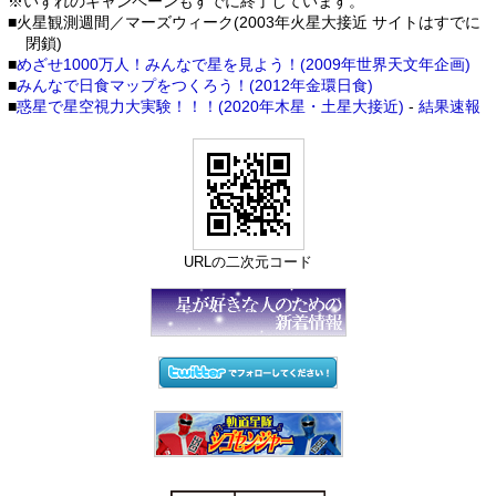
※いずれのキャンペーンもすでに終了しています。
■火星観測週間／マーズウィーク(2003年火星大接近 サイトはすでに
閉鎖)
■
めざせ1000万人！みんなで星を見よう！(2009年世界天文年企画)
■
みんなで日食マップをつくろう！(2012年金環日食)
■
惑星で星空視力大実験！！！(2020年木星・土星大接近)
-
結果速報
URLの二次元コード