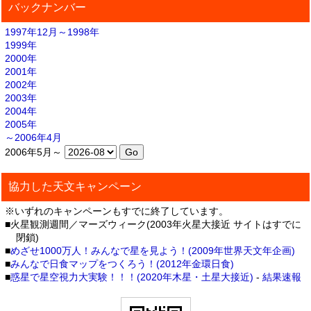
バックナンバー
1997年12月～1998年
1999年
2000年
2001年
2002年
2003年
2004年
2005年
～2006年4月
2006年5月～
協力した天文キャンペーン
※いずれのキャンペーンもすでに終了しています。
■火星観測週間／マーズウィーク(2003年火星大接近 サイトはすでに
閉鎖)
■
めざせ1000万人！みんなで星を見よう！(2009年世界天文年企画)
■
みんなで日食マップをつくろう！(2012年金環日食)
■
惑星で星空視力大実験！！！(2020年木星・土星大接近)
-
結果速報