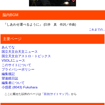
脳内BGM
『しあわせ運べるように』
(臼井 真 作詞／作曲)
これまでの...
主要ページ
あんてな
国立天文台天文ニュース
国立天文台アストロ・トピックス
VSOLJニュース
このサイトについて
プライバシーポリシー
編集後記
望遠鏡日誌
編集者について
小惑星 (8043) Fukuhara
ここに載せた以外のページは「
目次(サイトマップ)
」から