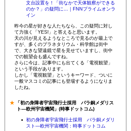
文台設置を！「街なかで天体観察ができる
のか？」の疑問に…｜FNNプライムオンラ
イン
昨今の星が好きな人たちなら、この疑問に対し
て力強く「YES!」と答えると思います。
天の川が見えるようなところで見るのが最上で
すが、多くのプラネタリウム・科学館は街中
で、大きな望遠鏡で星を見せていますし、街中
での観望会も盛んですね。
さらに今は、記事中にも出てくる「電視観望」
という手段があります。
しかし「電視観望」というキーワード、ついに
一般マスコミの記事にも登場するようになりま
したね。
★
「初の身障者宇宙飛行士採用 パラ銅メダリス
ト―欧州宇宙機関」(時事ドットコム)
初の身障者宇宙飛行士採用 パラ銅メダリ
スト―欧州宇宙機関：時事ドットコム