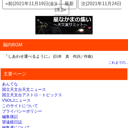
«前(2021年11月19日(金))
最新
次(2021年11月24日
(水))»
脳内BGM
『しあわせ運べるように』
(臼井 真 作詞／作曲)
これまでの...
主要ページ
あんてな
国立天文台天文ニュース
国立天文台アストロ・トピックス
VSOLJニュース
このサイトについて
プライバシーポリシー
編集後記
望遠鏡日誌
編集者について