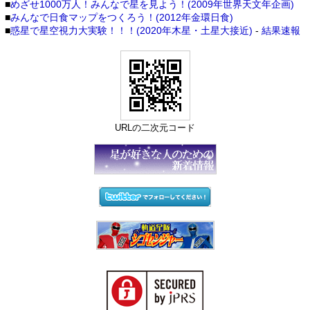
■
めざせ1000万人！みんなで星を見よう！(2009年世界天文年企画)
■
みんなで日食マップをつくろう！(2012年金環日食)
■
惑星で星空視力大実験！！！(2020年木星・土星大接近)
-
結果速報
URLの二次元コード