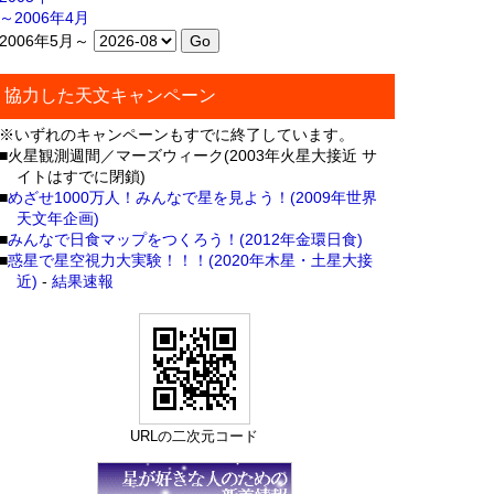
～2006年4月
2006年5月～
協力した天文キャンペーン
※いずれのキャンペーンもすでに終了しています。
■火星観測週間／マーズウィーク(2003年火星大接近 サ
イトはすでに閉鎖)
■
めざせ1000万人！みんなで星を見よう！(2009年世界
天文年企画)
■
みんなで日食マップをつくろう！(2012年金環日食)
■
惑星で星空視力大実験！！！(2020年木星・土星大接
近)
-
結果速報
URLの二次元コード