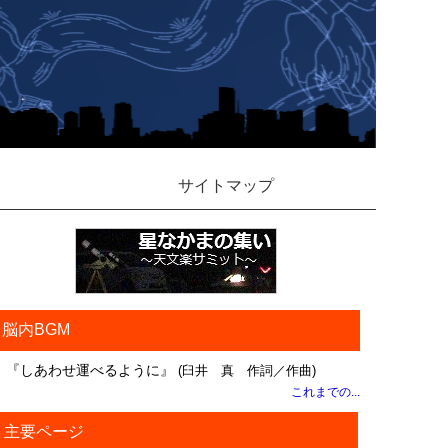
サイトマップ
脳内BGM
『しあわせ運べるように』
(臼井 真 作詞／作曲)
これまでの...
主要ページ