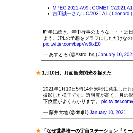
MPEC 2021-A99 : COMET C/2021 A1 
吉田誠一さん：C/2021 A1 ( Leonard )
昨年に続き、年中行事のような・・・近日
よう。JPLの予想をグラフにしただけな
pic.twitter.com/bspVw6txE0
— あすとろ (@Astro_bnj)
January 10, 202
★
1月10日、月面衝突閃光を捉えた
2021年1月10日5時14分56秒に発生
撮影した様子です。透明度が高く、月の
下位置がよくわかります。
pic.twitter.co
— 藤井大地 (@dfuji1)
January 10, 2021
★
「なぜ世界唯一の宇宙ステーション『ミー