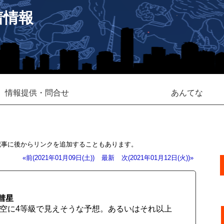
着情報
情報提供・問合せ
あんてな
記事に後からリンクを追加することもあります。
«前(2021年01月09日(土))
最新
次(2021年01月12日(火))»
 彗星
の低空に4等級で見えそうな予想。あるいはそれ以上