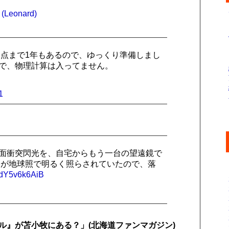
(Leonard)
点まで1年もあるので、ゆっくり準備しまし
ので、物理計算は入ってません。
1
した月面衝突閃光を、自宅からもう一台の望遠鏡で
影が地球照で明るく照らされていたので、落
m/dY5v6k6AiB
ル』が苫小牧にある？」(北海道ファンマガジン)