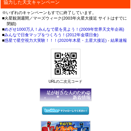
協力した天文キャンペーン
※いずれのキャンペーンもすでに終了しています。
■火星観測週間／マーズウィーク(2003年火星大接近 サイトはすでに
閉鎖)
■
めざせ1000万人！みんなで星を見よう！(2009年世界天文年企画)
■
みんなで日食マップをつくろう！(2012年金環日食)
■
惑星で星空視力大実験！！！(2020年木星・土星大接近)
-
結果速報
URLの二次元コード