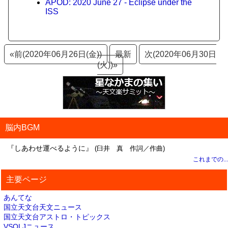
APOD: 2020 June 27 - Eclipse under the
ISS
«前(2020年06月26日(金))
最新
次(2020年06月30日
(火))»
脳内BGM
『しあわせ運べるように』
(臼井 真 作詞／作曲)
これまでの...
主要ページ
あんてな
国立天文台天文ニュース
国立天文台アストロ・トピックス
VSOLJニュース