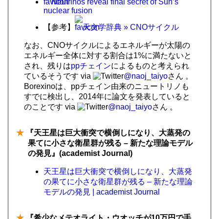
Neutrinos reveal final secret of Sun’s
nuclear fusion
【参考】
天文学辞典 » CNOサイクル
なお、CNOサイクルによるエネルギーが太陽の
エネルギー全体に対する割合は1%に満たないと
され、残りは
ppチェイン
によるものと考えられ
ているそうです
via
@naoj_taiyo
さん
。
Borexinoは、ppチェイン由来のニュートリノも
すでに検出し、2014年に論文を発表していると
のことです
via
@naoj_taiyo
さん
。
★
『天王星は巨大衝突で横倒しになり、大蒸発の
果てに小さな衛星群が残る – 新たな理論モデル
の発見』(academist Journal)
天王星は巨大衝突で横倒しになり、大蒸発
の果てに小さな衛星群が残る – 新たな理論
モデルの発見 | academist Journal
★
『希少なメテオライト・ウオッチが10万円で手