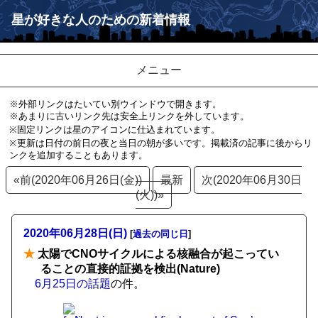
星が好きな人のための新着情報
メニュー
※外部リンクはたいてい別ウインドウで開きます。
※あまりに古いリンク先は安全上リンクを外しています。
※固定リンクは星のアイコンに仕込まれています。
※更新は日付の前日の夜と当日の朝が多いです。掲載済の記事に後からリ
ンクを追加することもあります。
«前(2020年06月26日(金))
最新
次(2020年06月30日
(火))»
2020年06月28日(日)
[
過去の同じ日
]
★
太陽でCNOサイクルによる核融合が起こってい
ることの直接的証拠を検出(Nature)
6月25日の話題
の件。