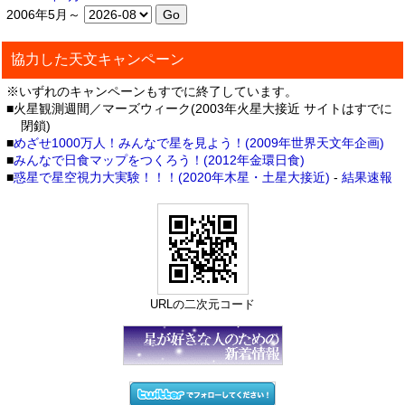
2006年5月～
協力した天文キャンペーン
※いずれのキャンペーンもすでに終了しています。
■火星観測週間／マーズウィーク(2003年火星大接近 サイトはすでに
閉鎖)
■
めざせ1000万人！みんなで星を見よう！(2009年世界天文年企画)
■
みんなで日食マップをつくろう！(2012年金環日食)
■
惑星で星空視力大実験！！！(2020年木星・土星大接近)
-
結果速報
URLの二次元コード