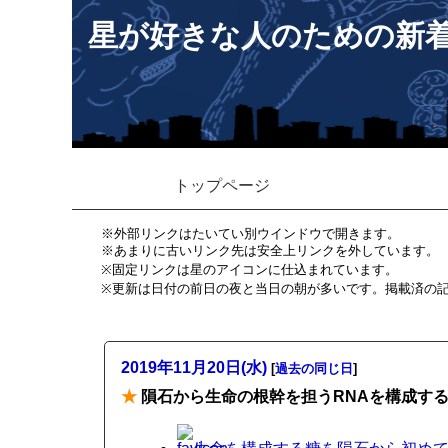
星が好きな人のための新
トップページ
※外部リンクはたいてい別ウインドウで開きます。
※あまりに古いリンク先は安全上リンクを外しています。
※固定リンクは星のアイコンに仕込まれています。
※更新は日付の前日の夜と当日の朝が多いです。掲載済の
2019年11月20日(水)
[
過去の同じ日
]
★
隕石から生命の根幹を担うRNAを構成す