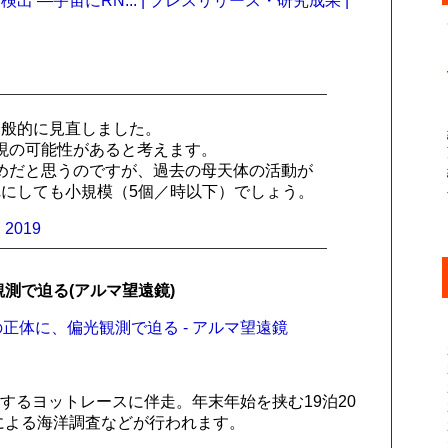
 ―宇宙にRN... | プレスリリース・研究成果 |
全般的に見直しました。
には出現の可能性があると考えます。
多めだと思うのですが、過去の母天体の活動が
にしても小規模（5個／時以下）でしょう。
 2019
観測で迫る(アルマ望遠鏡)
owの正体に、偏光観測で迫る - アルマ望遠鏡
念するヨットレースに伴走。年末年始を挟む19泊20
者による海洋調査などが行われます。