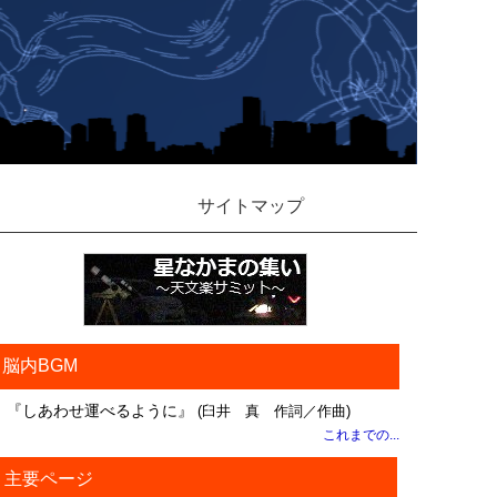
サイトマップ
脳内BGM
『しあわせ運べるように』
(臼井 真 作詞／作曲)
これまでの...
主要ページ