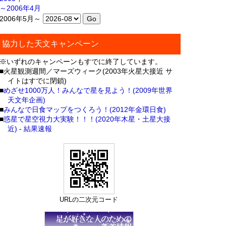
～2006年4月
2006年5月～
協力した天文キャンペーン
※いずれのキャンペーンもすでに終了しています。
■火星観測週間／マーズウィーク(2003年火星大接近 サ
イトはすでに閉鎖)
■
めざせ1000万人！みんなで星を見よう！(2009年世界
天文年企画)
■
みんなで日食マップをつくろう！(2012年金環日食)
■
惑星で星空視力大実験！！！(2020年木星・土星大接
近)
-
結果速報
URLの二次元コード