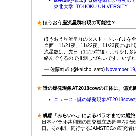
生命を構成する糖を隕石から初めて検出
東北大学 -TOHOKU UNIVERSITY-
★
ほうおう座流星群出現の可能性？
ほうおう座流星群のダスト・トレイルを
当面、11/21夜、11/22夜、11/23夜
流星数は、先日（11/15前後）より少し
絡んでくるので推測しづらいです。いずれ
— 佐藤幹哉 (@kaicho_sato)
November 19,
★
謎の爆発現象AT2018cowの正体に、偏光
ニュース - 謎の爆発現象AT2018c
★
帆船「みらいへ」によるパラオまでの船旅
日本-パラオ共和国の国交樹立25周年を記
日。その間、同行するJAMSTECの研究