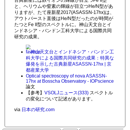
古典新星には鉄イオンの輝線が目立つFe II型
と、ヘリウムや窒素の輝線が目立つHe/N型があ
りますが、たて座新星2017(ASASSN-17hx)は、
アウトバースト直後はHe/N型だったのが時間が
たつとFe II型のスペクトルに。神山天文台とイ
ンドネシア・バンドン工科大学による国際共同
研究の成果。
神山天文台とインドネシア・バンドン工
科大学による国際共同研究の成果：特異な
爆発を示した古典新星ASASSN-17hx | 京
都産業大学
Optical spectroscopy of nova ASASSN-
17hx at Bosscha Observatory - IOPscience
論文
【参考】
VSOLJニュース(333)
スペクトル
の変化について記述があります。
via
日本の研究.com