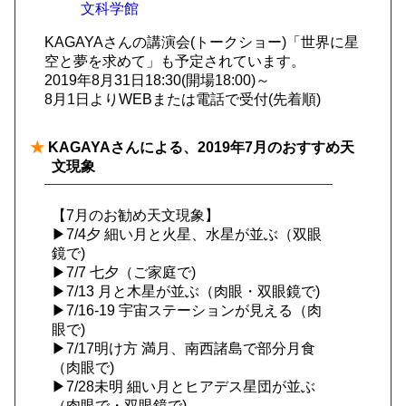
文科学館
KAGAYAさんの講演会(トークショー)「世界に星
空と夢を求めて」も予定されています。
2019年8月31日18:30(開場18:00)～
8月1日よりWEBまたは電話で受付(先着順)
★
KAGAYAさんによる、2019年7月のおすすめ天
文現象
【7月のお勧め天文現象】
▶7/4夕 細い月と火星、水星が並ぶ（双眼
鏡で)
▶7/7 七夕（ご家庭で)
▶7/13 月と木星が並ぶ（肉眼・双眼鏡で)
▶7/16-19 宇宙ステーションが見える（肉
眼で)
▶7/17明け方 満月、南西諸島で部分月食
（肉眼で)
▶7/28未明 細い月とヒアデス星団が並ぶ
（肉眼で・双眼鏡で)