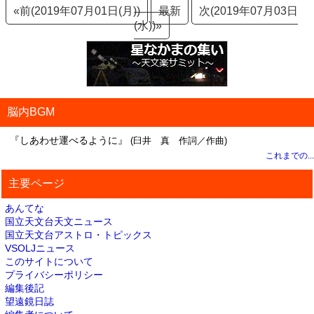
«前(2019年07月01日(月))
最新
次(2019年07月03日
(水))»
脳内BGM
『しあわせ運べるように』
(臼井 真 作詞／作曲)
これまでの...
主要ページ
あんてな
国立天文台天文ニュース
国立天文台アストロ・トピックス
VSOLJニュース
このサイトについて
プライバシーポリシー
編集後記
望遠鏡日誌