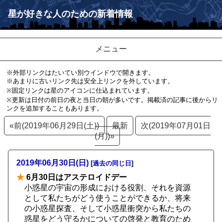
星が好きな人のための新着情報
メニュー
※外部リンクはたいてい別ウインドウで開きます。
※あまりに古いリンク先は安全上リンクを外しています。
※固定リンクは星のアイコンに仕込まれています。
※更新は日付の前日の夜と当日の朝が多いです。掲載済の記事に後からリ
ンクを追加することもあります。
«前(2019年06月29日(土))
最新
次(2019年07月01日
(月))»
2019年06月30日(日)
[
過去の同じ日
]
★
6月30日はアステロイドデー
小惑星の宇宙の形成における役割、それを資源
として私たちがどう使うことができるか、将来
の小惑星探査、そして小惑星衝突から私たちの
惑星をどう守るかについての啓発と教育のため