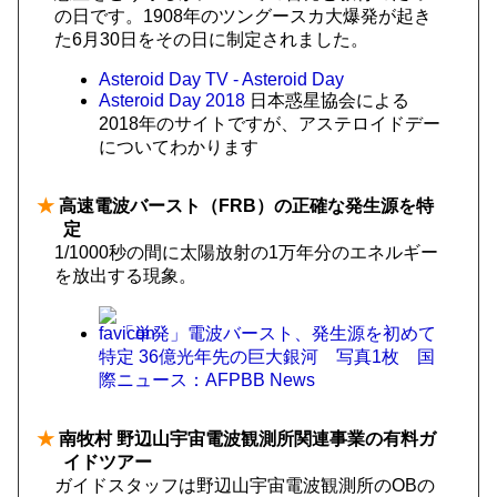
の日です。1908年のツングースカ大爆発が起き
た6月30日をその日に制定されました。
Asteroid Day TV - Asteroid Day
Asteroid Day 2018
日本惑星協会による
2018年のサイトですが、アステロイドデー
についてわかります
★
高速電波バースト（FRB）の正確な発生源を特
定
1/1000秒の間に太陽放射の1万年分のエネルギー
を放出する現象。
「単発」電波バースト、発生源を初めて
特定 36億光年先の巨大銀河 写真1枚 国
際ニュース：AFPBB News
★
南牧村 野辺山宇宙電波観測所関連事業の有料ガ
イドツアー
ガイドスタッフは野辺山宇宙電波観測所のOBの