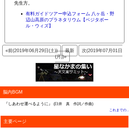
先生方。
有料ガイドツアー申込フォーム 八ヶ岳・野
辺山高原のプラネタリウム【ベジタボー
ル・ウィズ】
«前(2019年06月29日(土))
最新
次(2019年07月01日
(月))»
脳内BGM
『しあわせ運べるように』
(臼井 真 作詞／作曲)
これまでの...
主要ページ