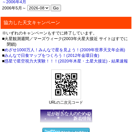
～2006年4月
2006年5月～
協力した天文キャンペーン
※いずれのキャンペーンもすでに終了しています。
■火星観測週間／マーズウィーク(2003年火星大接近 サイトはすでに
閉鎖)
■
めざせ1000万人！みんなで星を見よう！(2009年世界天文年企画)
■
みんなで日食マップをつくろう！(2012年金環日食)
■
惑星で星空視力大実験！！！(2020年木星・土星大接近)
-
結果速報
URLの二次元コード