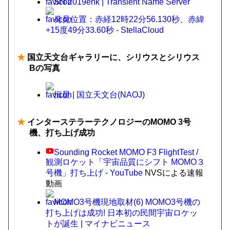
SN 2019ehk | Transient Name Server
発見位置：赤経12時22分56.130秒、赤緯
+15度49分33.60秒 - StellaCloud
★
国立天文台ギャラリーに、シリウスとシリウス
Bの写真
恒星 | 国立天文台(NAOJ)
★
インターステラーテクノロジーのMOMO 3号
機、打ち上げ成功
Sounding Rocket MOMO F3 FlightTest /
観測ロケット「宇宙品質にシフト MOMO３
号機」打ち上げ - YouTube
NVSによる速報
動画
MOMO3号機現地取材(6) MOMO3号機の
打ち上げは成功! 日本初の民間宇宙ロケッ
トが誕生 | マイナビニュース