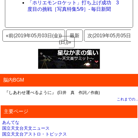
「ホリエモンロケット」打ち上げ成功 3
度目の挑戦［写真特集5/9］- 毎日新聞
«前(2019年05月03日(金))
最新
次(2019年05月05日
(日))»
脳内BGM
『しあわせ運べるように』
(臼井 真 作詞／作曲)
これまでの...
主要ページ
あんてな
国立天文台天文ニュース
国立天文台アストロ・トピックス