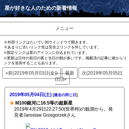
星が好きな人のための新着情報
メニュー
※外部リンクはたいてい別ウインドウで開きます。
※あまりに古いリンク先は安全上リンクを外しています。
※固定リンクは星のアイコンに仕込まれています。
※更新は日付の前日の夜と当日の朝が多いです。掲載済の記事に後からリ
ンクを追加することもあります。
«前(2019年05月03日(金))
最新
次(2019年05月05日
(日))»
2019年05月04日(土)
[
過去の同じ日
]
★
M100銀河に16.5等の超新星
2019年4月29日22:27:50(世界時)の観測から。発
見者Jaroslaw Grzegorzekさん