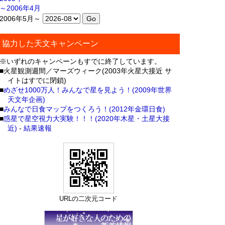
～2006年4月
2006年5月～
協力した天文キャンペーン
※いずれのキャンペーンもすでに終了しています。
■火星観測週間／マーズウィーク(2003年火星大接近 サ
イトはすでに閉鎖)
■
めざせ1000万人！みんなで星を見よう！(2009年世界
天文年企画)
■
みんなで日食マップをつくろう！(2012年金環日食)
■
惑星で星空視力大実験！！！(2020年木星・土星大接
近)
-
結果速報
URLの二次元コード