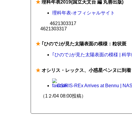
★
理科年表2019(国立天文台 編 丸善出版)
理科年表-オフィシャルサイト
4621303317
4621303317
★
｢ひので｣が見た太陽表面の模様：粒状斑
｢ひので｣が見た太陽表面の模様 | 科学
★
オシリス・レックス、小惑星ベンヌに到着
OSIRIS-REx Arrives at Bennu | NA
（1２/04 08:00投稿）