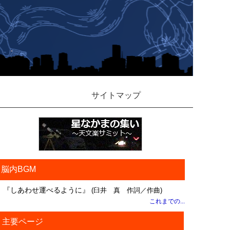
サイトマップ
脳内BGM
『しあわせ運べるように』
(臼井 真 作詞／作曲)
これまでの...
主要ページ