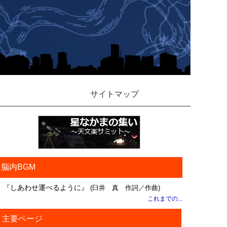
サイトマップ
脳内BGM
『しあわせ運べるように』
(臼井 真 作詞／作曲)
これまでの...
主要ページ