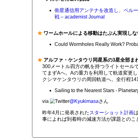
衛星通信用アンテナを改造し、ペルー
戦 – academist Journal
★
ワームホールによる移動はたぶん実現しな
Could Wormholes Really Work? Proba
★
アルファ・ケンタウリ同星系の3星全部ま
300メートル四方の帆を持つライトセール
てまずAへ。Aの重力を利用して軌道変更し
クシマケンタウリの周回軌道へ。全行程14
Sailing to the Nearest Stars - Planeta
via
@Kyukimasa
さん
昨年4月に発表された
スターショット計画
事によれば到着時の減速方法が課題とのこ