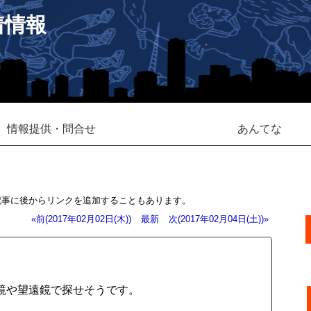
着情報
情報提供・問合せ
あんてな
記事に後からリンクを追加することもあります。
«前(2017年02月02日(木))
最新
次(2017年02月04日(土))»
鏡や望遠鏡で探せそうです。