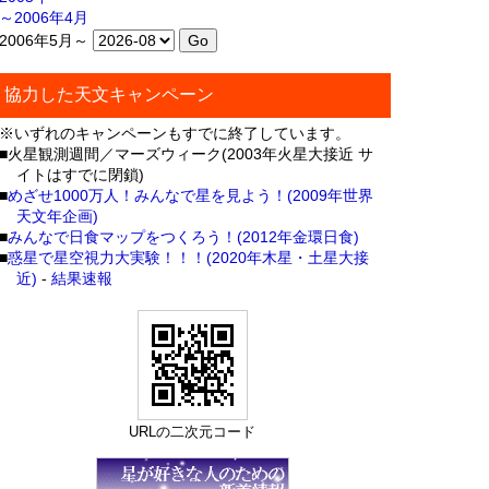
～2006年4月
2006年5月～
協力した天文キャンペーン
※いずれのキャンペーンもすでに終了しています。
■火星観測週間／マーズウィーク(2003年火星大接近 サ
イトはすでに閉鎖)
■
めざせ1000万人！みんなで星を見よう！(2009年世界
天文年企画)
■
みんなで日食マップをつくろう！(2012年金環日食)
■
惑星で星空視力大実験！！！(2020年木星・土星大接
近)
-
結果速報
URLの二次元コード