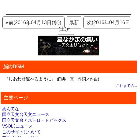
«前(2016年04月13日(水))
最新
次(2016年04月16日
(土))»
脳内BGM
『しあわせ運べるように』
(臼井 真 作詞／作曲)
これまでの...
主要ページ
あんてな
国立天文台天文ニュース
国立天文台アストロ・トピックス
VSOLJニュース
このサイトについて