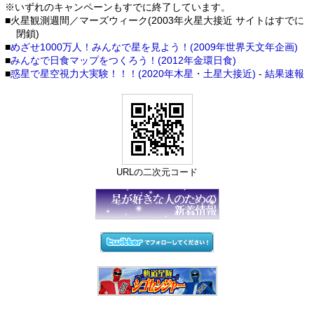
※いずれのキャンペーンもすでに終了しています。
■火星観測週間／マーズウィーク(2003年火星大接近 サイトはすでに
閉鎖)
■
めざせ1000万人！みんなで星を見よう！(2009年世界天文年企画)
■
みんなで日食マップをつくろう！(2012年金環日食)
■
惑星で星空視力大実験！！！(2020年木星・土星大接近)
-
結果速報
URLの二次元コード