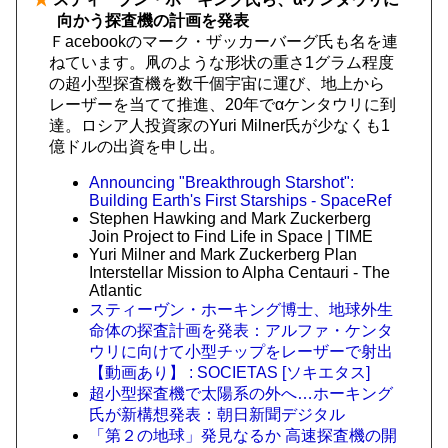
向かう探査機の計画を発表
Ｆacebookのマーク・ザッカーバーグ氏も名を連
ねています。凧のような形状の重さ1グラム程度
の超小型探査機を数千個宇宙に運び、地上から
レーザーを当てて推進、20年でαケンタウリに到
達。ロシア人投資家のYuri Milner氏が少なくも1
億ドルの出資を申し出。
Announcing "Breakthrough Starshot":
Building Earth's First Starships - SpaceRef
Stephen Hawking and Mark Zuckerberg
Join Project to Find Life in Space | TIME
Yuri Milner and Mark Zuckerberg Plan
Interstellar Mission to Alpha Centauri - The
Atlantic
スティーヴン・ホーキング博士、地球外生
命体の探査計画を発表：アルファ・ケンタ
ウリに向けて小型チップをレーザーで射出
【動画あり】 : SOCIETAS [ソキエタス]
超小型探査機で太陽系の外へ…ホーキング
氏が新構想発表：朝日新聞デジタル
「第２の地球」発見なるか 高速探査機の開