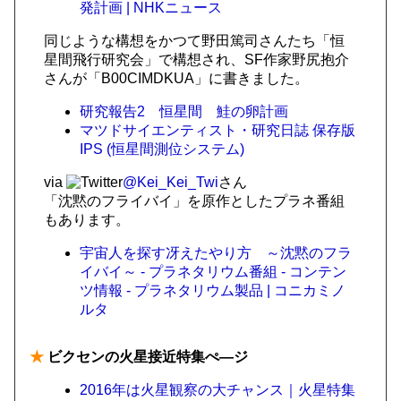
発計画 | NHKニュース
同じような構想をかつて野田篤司さんたち「恒
星間飛行研究会」で構想され、SF作家野尻抱介
さんが「B00CIMDKUA」に書きました。
研究報告2 恒星間 鮭の卵計画
マツドサイエンティスト・研究日誌 保存版
IPS (恒星間測位システム)
via
@Kei_Kei_Twi
さん
「沈黙のフライバイ」を原作としたプラネ番組
もあります。
宇宙人を探す冴えたやり方 ～沈黙のフラ
イバイ～ - プラネタリウム番組 - コンテン
ツ情報 - プラネタリウム製品 | コニカミノ
ルタ
★
ビクセンの火星接近特集ぺ―ジ
2016年は火星観察の大チャンス｜火星特集