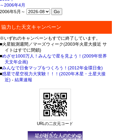
～2006年4月
2006年5月～
協力した天文キャンペーン
※いずれのキャンペーンもすでに終了しています。
■火星観測週間／マーズウィーク(2003年火星大接近 サ
イトはすでに閉鎖)
■
めざせ1000万人！みんなで星を見よう！(2009年世界
天文年企画)
■
みんなで日食マップをつくろう！(2012年金環日食)
■
惑星で星空視力大実験！！！(2020年木星・土星大接
近)
-
結果速報
URLの二次元コード