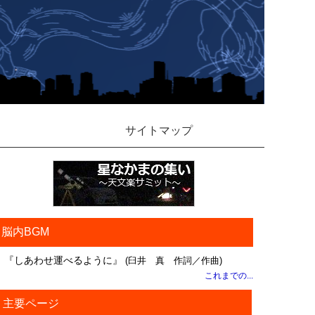
サイトマップ
脳内BGM
『しあわせ運べるように』
(臼井 真 作詞／作曲)
これまでの...
主要ページ