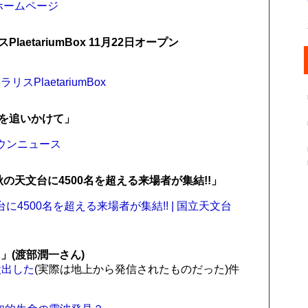
ホームページ
etariumBox 11月22日オープン
laetariumBox
を追いかけて」
タウンニュース
の天文台に4500名を超える来場者が集結!!」
に4500名を超える来場者が集結!! | 国立天文台
」(渡部潤一さん)
検出した
(実際は地上から発信されたものだった)件