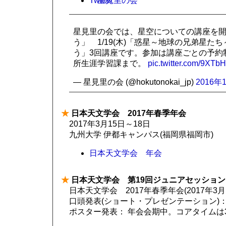
星見里の会
星見里の会では、星空についての講座を開き
う」 1/19(木)「惑星～地球の兄弟星たち
う」3回講座です。参加は講座ごとの予約制
所生涯学習課まで。
pic.twitter.com/9XTb
— 星見里の会 (@hokutonokai_jp)
2016年
★
日本天文学会 2017年春季年会
2017年3月15日～18日
九州大学 伊都キャンパス(福岡県福岡市)
日本天文学会 年会
★
日本天文学会 第19回ジュニアセッション
日本天文学会 2017年春季年会(2017年3
口頭発表(ショート・プレゼンテーション)：3
ポスター発表： 年会会期中。コアタイムは3月