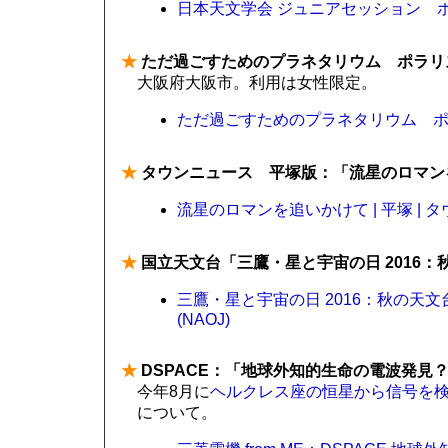
日本天文学会 ジュニアセッション 
★
ただ過ごすためのプラネタリウム ポラリスPla
大阪府大阪市。利用は女性限定。
ただ過ごすためのプラネタリウム ポラリスP
★
タウンニュース 平塚版：「流星のロマン
流星のロマンを追いかけて | 平塚 | 
★
国立天文台「三鷹・星と宇宙の日 2016：秋
三鷹・星と宇宙の日 2016：秋の天文台
(NAOJ)
★
DSPACE：「地球外知的生命の電波発見？
今年8月に
ヘルクレス座の恒星から信号を
について。