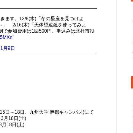
ます。12/8(木)「冬の星座を見つけよ
～」 2/16(木)「天体望遠鏡を使ってみよ
で参加費用は1回500円。申込みは北杜市役
H5MXnl
11月9日
月15日～18日、九州大学 伊都キャンパス)にて
月18日(土)
18日(土)