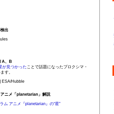
を検出
cules
リA、B
星が見つかった
ことで話題になったプロクシマ・
います。
 | ESA/Hubble
メ「planetarian」解説
ラム アニメ『planetarian』の“星”