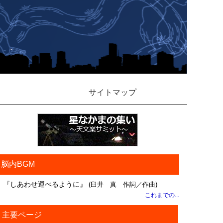
サイトマップ
脳内BGM
『しあわせ運べるように』
(臼井 真 作詞／作曲)
これまでの...
主要ページ