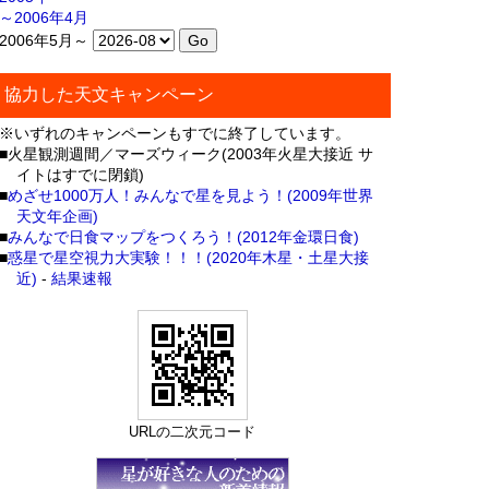
～2006年4月
2006年5月～
協力した天文キャンペーン
※いずれのキャンペーンもすでに終了しています。
■火星観測週間／マーズウィーク(2003年火星大接近 サ
イトはすでに閉鎖)
■
めざせ1000万人！みんなで星を見よう！(2009年世界
天文年企画)
■
みんなで日食マップをつくろう！(2012年金環日食)
■
惑星で星空視力大実験！！！(2020年木星・土星大接
近)
-
結果速報
URLの二次元コード