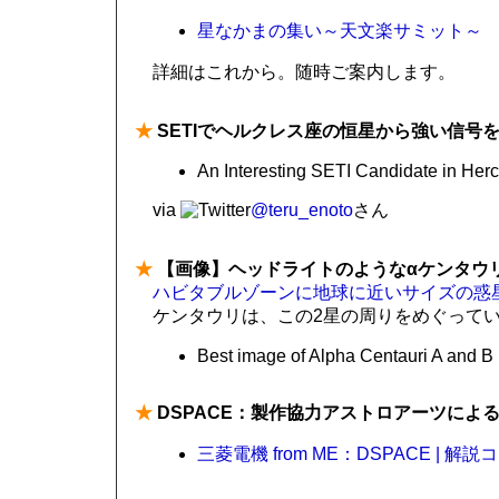
星なかまの集い～天文楽サミット～
詳細はこれから。随時ご案内します。
★
SETIでヘルクレス座の恒星から強い信号
An Interesting SETI Candidate in Her
via
@teru_enoto
さん
★
【画像】ヘッドライトのようなαケンタウ
ハビタブルゾーンに地球に近いサイズの惑
ケンタウリは、この2星の周りをめぐって
Best image of Alpha Centauri A and B
★
DSPACE：製作協力アストロアーツによるアニ
三菱電機 from ME：DSPACE | 解説コ