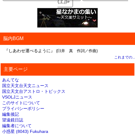
(土))»
脳内BGM
『しあわせ運べるように』
(臼井 真 作詞／作曲)
これまでの...
主要ページ
あんてな
国立天文台天文ニュース
国立天文台アストロ・トピックス
VSOLJニュース
このサイトについて
プライバシーポリシー
編集後記
望遠鏡日誌
編集者について
小惑星 (8043) Fukuhara