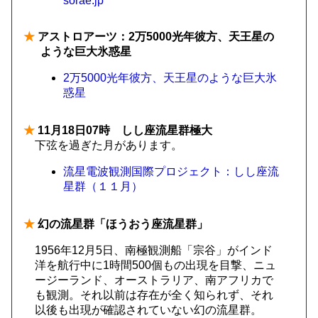
sorae.jp
★
アストロアーツ：2万5000光年彼方、天王星の
ような巨大氷惑星
2万5000光年彼方、天王星のような巨大氷
惑星
★
11月18日07時 しし座流星群極大
下弦を過ぎた月があります。
流星電波観測国際プロジェクト：しし座流
星群（１１月）
★
幻の流星群「ほうおう座流星群」
1956年12月5日、南極観測船「宗谷」がインド
洋を航行中に1時間500個もの出現を目撃、ニュ
ージーランド、オーストラリア、南アフリカで
も観測。それ以前は存在が全く知られず、それ
以後も出現が確認されていない幻の流星群。