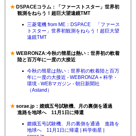
★
DSPACEコラム：「ファーストスター」世界初
観測をねらう！超巨大望遠鏡TMT
三菱電機 from ME：DSPACE 「ファース
トスター」世界初観測をねらう！超巨大望
遠鏡TMT
★
WEBRONZA:今秋の彗星は熱い：世界初の軟着
陸と百万年に一度の大接近
今秋の彗星は熱い：世界初の軟着陸と百万
年に一度の大接近 - WEBRONZA＋科学・
環境 - WEBマガジン - 朝日新聞社
（Astand）
★
sorae.jp：嫦娥五号試験機、月の裏側を通過
進路を地球へ 11月1日に帰還
嫦娥五号試験機、月の裏側を通過 進路を
地球へ 11月1日に帰還 | 科学衛星 |