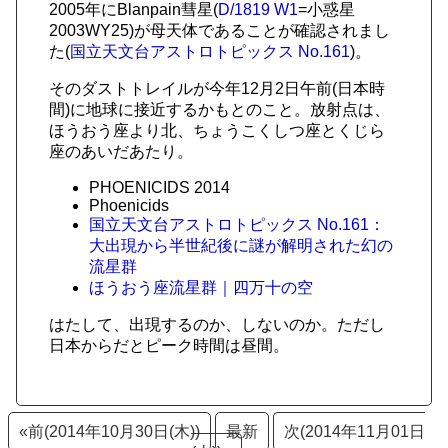
2005年にBlanpain彗星(
D/1819 W1
=小惑星
2003WY25)が母天体であることが確認されまし
た(
国立天文台アストロトピックス No.161
)。
そのダストトレイルが今年12月2日午前(日本時
間)に地球に接近するかもとのこと。放射点は、
ほうおう座より北、ちょうこくしつ座とくじら
座のあいだあたり。
PHOENICIDS 2014
Phoenicids
国立天文台アストロトピックス No.161：
大出現から半世紀後に謎が解明された幻の
流星群
ほうおう座流星群｜四万十の空
はたして、出現するのか、しないのか。ただし
日本からだとピーク時間は昼間。
«前(2014年10月30日(木))
最新
次(2014年11月01日