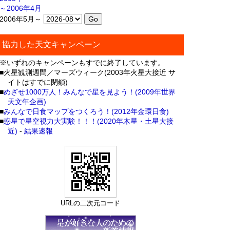
～2006年4月
2006年5月～
協力した天文キャンペーン
※いずれのキャンペーンもすでに終了しています。
■火星観測週間／マーズウィーク(2003年火星大接近 サ
イトはすでに閉鎖)
■
めざせ1000万人！みんなで星を見よう！(2009年世界
天文年企画)
■
みんなで日食マップをつくろう！(2012年金環日食)
■
惑星で星空視力大実験！！！(2020年木星・土星大接
近)
-
結果速報
URLの二次元コード