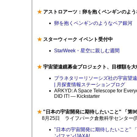
★
アストロアーツ：卵を抱くペンギンのよう
卵を抱くペンギンのようなペア銀河 Ar
★
スターウィーク イベント受付中
StarWeek・星空に親しむ週間
★
宇宙望遠鏡募金プロジェクト、目標額を大
プラネタリーリソーシズ社の宇宙望
| 月探査情報ステーションブログ
ARKYD: A Space Telescope for Ever
DID IT! — Kickstarter
★
"日本の宇宙開発に期待したいこと" 「第96
8月25日 ライフパーク倉敷科学センター(
"日本の宇宙開発に期待したいこと" 「第
ン!ファン!JAXA!