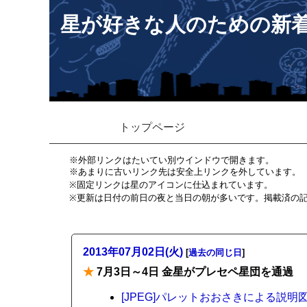
星が好きな人のための新
トップページ
※外部リンクはたいてい別ウインドウで開きます。
※あまりに古いリンク先は安全上リンクを外しています。
※固定リンクは星のアイコンに仕込まれています。
※更新は日付の前日の夜と当日の朝が多いです。掲載済の
2013年07月02日(火)
[
過去の同じ日
]
★
7月3日～4日 金星がプレセペ星団を通過
[JPEG]パレットおおさきによる説明