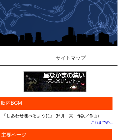
サイトマップ
脳内BGM
『しあわせ運べるように』
(臼井 真 作詞／作曲)
これまでの...
主要ページ