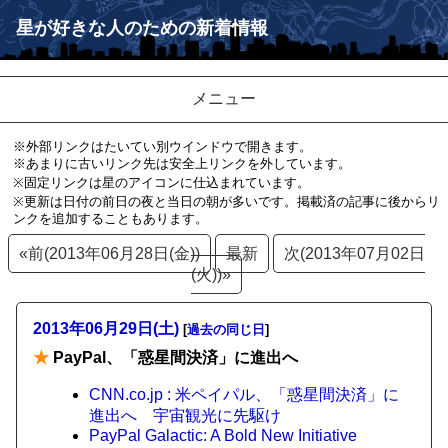
星が好きな人のための新着情報
メニュー
※外部リンクはたいてい別ウインドウで開きます。
※あまりに古いリンク先は安全上リンクを外しています。
※固定リンクは星のアイコンに仕込まれています。
※更新は日付の前日の夜と当日の朝が多いです。掲載済の記事に後からリ
ンクを追加することもあります。
«前(2013年06月28日(金))
最新
次(2013年07月02日
(火))»
2013年06月29日(土)
[
過去の同じ日
]
★
PayPal、「惑星間決済」に進出へ
CNN.co.jp : 米ペイパル、「惑星間決済」に
進出へ 宇宙観光に先駆け
PayPal Galactic: A Bold New Initiative