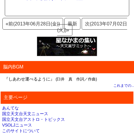
«前(2013年06月28日(金))
最新
次(2013年07月02日
(火))»
脳内BGM
『しあわせ運べるように』
(臼井 真 作詞／作曲)
これまでの...
主要ページ
あんてな
国立天文台天文ニュース
国立天文台アストロ・トピックス
VSOLJニュース
このサイトについて