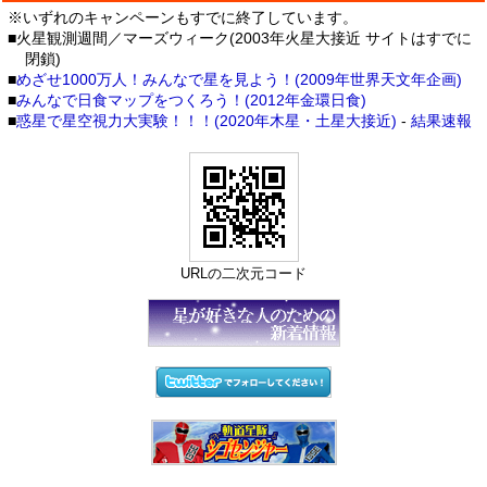
※いずれのキャンペーンもすでに終了しています。
■火星観測週間／マーズウィーク(2003年火星大接近 サイトはすでに
閉鎖)
■
めざせ1000万人！みんなで星を見よう！(2009年世界天文年企画)
■
みんなで日食マップをつくろう！(2012年金環日食)
■
惑星で星空視力大実験！！！(2020年木星・土星大接近)
-
結果速報
URLの二次元コード