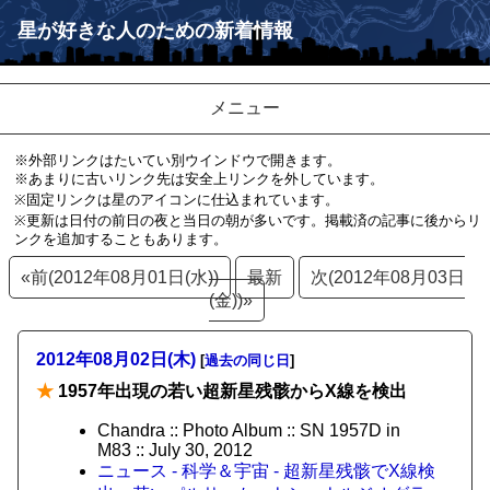
星が好きな人のための新着情報
メニュー
※外部リンクはたいてい別ウインドウで開きます。
※あまりに古いリンク先は安全上リンクを外しています。
※固定リンクは星のアイコンに仕込まれています。
※更新は日付の前日の夜と当日の朝が多いです。掲載済の記事に後からリ
ンクを追加することもあります。
«前(2012年08月01日(水))
最新
次(2012年08月03日
(金))»
2012年08月02日(木)
[
過去の同じ日
]
★
1957年出現の若い超新星残骸からX線を検出
Chandra :: Photo Album :: SN 1957D in
M83 :: July 30, 2012
ニュース - 科学＆宇宙 - 超新星残骸でX線検