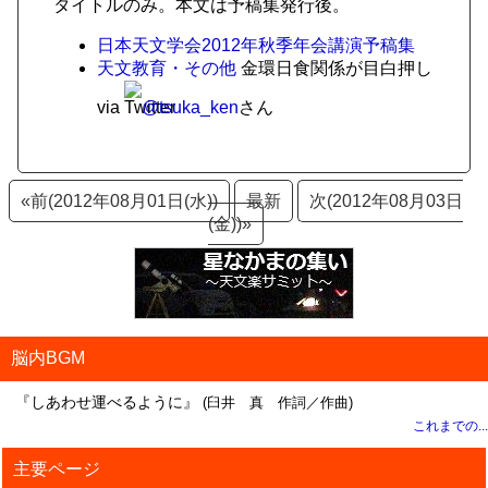
タイトルのみ。本文は予稿集発行後。
日本天文学会2012年秋季年会講演予稿集
天文教育・その他
金環日食関係が目白押し
via
@tsuka_ken
さん
«前(2012年08月01日(水))
最新
次(2012年08月03日
(金))»
脳内BGM
『しあわせ運べるように』
(臼井 真 作詞／作曲)
これまでの...
主要ページ