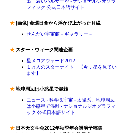
出、若いパルサーか - ナショナルジオグラ
フィック 公式日本語サイト
★
[画像] 金環日食から浮かび上がった月縁
せんだい宇宙館－ギャラリー－
★
スター・ウィーク関連企画
星メロアウォード2012
１万人のスターナイト 【今，星を見てい
ます】
★
地球周辺は小惑星で混雑
ニュース - 科学＆宇宙 - 太陽系、地球周辺
は小惑星で混雑 - ナショナルジオグラフィ
ック 公式日本語サイト
★
日本天文学会2012年秋季年会講演予稿集