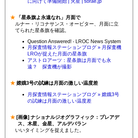
に向けて準備開始 | 火星 | sorae.jp
★
「星条旗よ永遠なれ」月面で
ルナー・リコナサンス・オービター、月面に立
てられた星条旗を確認。
Question Answered! - LROC News System
月探査情報ステーションブログ » 月探査機
LROが捉えた月面の星条旗
アストロアーツ：星条旗は月面でも永
遠？ 探査機が撮影
★
嫦娥3号の試練は月面の激しい温度差
月探査情報ステーションブログ » 嫦娥3号
の試練は月面の激しい温度差
★
[画像] ナショナルジオグラフィック：プレアデ
ス、木星、金星、アルデバラン
いいタイミングを捉えました。