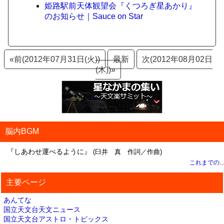
姫路駅前天体観望会『くつろぎ星あかり』
のお知らせ｜Sauce on Star
«前(2012年07月31日(火))
最新
次(2012年08月02日
(木))»
脳内BGM
『しあわせ運べるように』
(臼井 真 作詞／作曲)
これまでの...
主要ページ
あんてな
国立天文台天文ニュース
国立天文台アストロ・トピックス