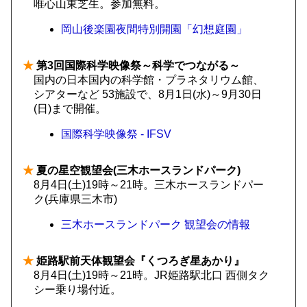
唯心山東芝生。参加無料。
岡山後楽園夜間特別開園「幻想庭園」
★
第3回国際科学映像祭～科学でつながる～
国内の日本国内の科学館・プラネタリウム館、
シアターなど 53施設で、8月1日(水)～9月30日
(日)まで開催。
国際科学映像祭 - IFSV
★
夏の星空観望会(三木ホースランドパーク)
8月4日(土)19時～21時。三木ホースランドパー
ク(兵庫県三木市)
三木ホースランドパーク
観望会の情報
★
姫路駅前天体観望会『くつろぎ星あかり』
8月4日(土)19時～21時。JR姫路駅北口 西側タク
シー乗り場付近。