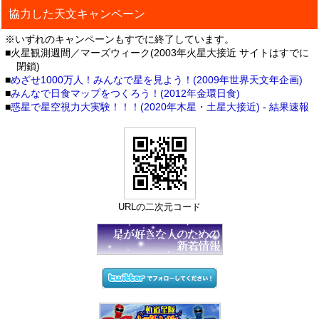
協力した天文キャンペーン
※いずれのキャンペーンもすでに終了しています。
■火星観測週間／マーズウィーク(2003年火星大接近 サイトはすでに
閉鎖)
■
めざせ1000万人！みんなで星を見よう！(2009年世界天文年企画)
■
みんなで日食マップをつくろう！(2012年金環日食)
■
惑星で星空視力大実験！！！(2020年木星・土星大接近)
-
結果速報
URLの二次元コード