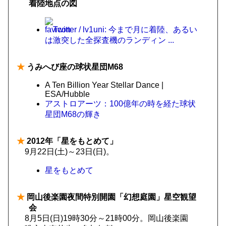
着陸地点の図
Twitter / lv1uni: 今まで月に着陸、あるい
は激突した全探査機のランディン ...
★
うみへび座の球状星団M68
A Ten Billion Year Stellar Dance |
ESA/Hubble
アストロアーツ：100億年の時を経た球状
星団M68の輝き
★
2012年「星をもとめて」
9月22日(土)～23日(日)。
星をもとめて
★
岡山後楽園夜間特別開園「幻想庭園」星空観望
会
8月5日(日)19時30分～21時00分。岡山後楽園