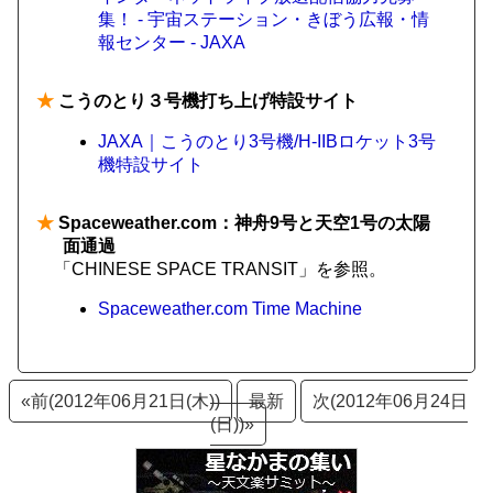
集！ - 宇宙ステーション・きぼう広報・情
報センター - JAXA
★
こうのとり３号機打ち上げ特設サイト
JAXA｜こうのとり3号機/H-IIBロケット3号
機特設サイト
★
Spaceweather.com：神舟9号と天空1号の太陽
面通過
「CHINESE SPACE TRANSIT」を参照。
Spaceweather.com Time Machine
«前(2012年06月21日(木))
最新
次(2012年06月24日
(日))»