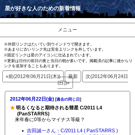
星が好きな人のための新着情報
メニュー
※外部リンクはたいてい別ウインドウで開きます。
※あまりに古いリンク先は安全上リンクを外しています。
※固定リンクは星のアイコンに仕込まれています。
※更新は日付の前日の夜と当日の朝が多いです。掲載済の記事に後からリ
ンクを追加することもあります。
«前(2012年06月21日(木))
最新
次(2012年06月24日
(日))»
2012年06月22日(金)
[
過去の同じ日
]
★
明るくなると期待される彗星 C/2011 L4
(PanSTARRS)
来年春に0等からマイナス等級？
吉田誠一さん：C/2011 L4 ( PanSTARRS )