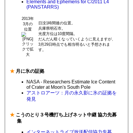
Elements and Ephemeris for C/2011 L4
(PANSTARRS)
2013年
日没1時間後の位置。
3月の
兵庫県明石市。
位置
光度方位は10度間隔。
だんだん暗くなっていくように見えますが、
クリッ
3月29日時点でも相当明るいと予想されま
クで拡
す。
大
★
月に氷の証拠
NASA - Researchers Estimate Ice Content
of Crater at Moon's South Pole
アストロアーツ：月の永久影に氷の証拠を
発見
★
こうのとり３号機打ち上げネット中継 協力先募
集
インターネットライブ放送配信協力先募