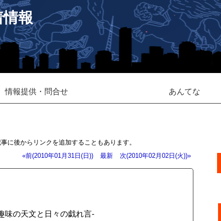
着情報
情報提供・問合せ
あんてな
記事に後からリンクを追加することもあります。
«前(2010年01月31日(日))
最新
次(2010年02月02日(火))»
記 - 趣味の天文と日々の戯れ言-