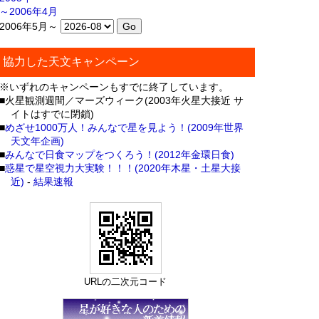
～2006年4月
2006年5月～
協力した天文キャンペーン
※いずれのキャンペーンもすでに終了しています。
■火星観測週間／マーズウィーク(2003年火星大接近 サ
イトはすでに閉鎖)
■
めざせ1000万人！みんなで星を見よう！(2009年世界
天文年企画)
■
みんなで日食マップをつくろう！(2012年金環日食)
■
惑星で星空視力大実験！！！(2020年木星・土星大接
近)
-
結果速報
URLの二次元コード