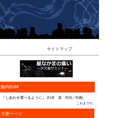
サイトマップ
脳内BGM
『しあわせ運べるように』
(臼井 真 作詞／作曲)
これまでの...
主要ページ