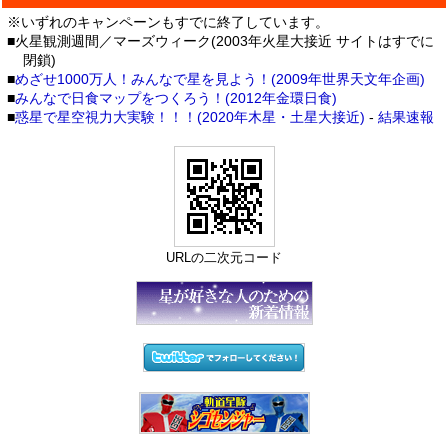
※いずれのキャンペーンもすでに終了しています。
■火星観測週間／マーズウィーク(2003年火星大接近 サイトはすでに
閉鎖)
■
めざせ1000万人！みんなで星を見よう！(2009年世界天文年企画)
■
みんなで日食マップをつくろう！(2012年金環日食)
■
惑星で星空視力大実験！！！(2020年木星・土星大接近)
-
結果速報
URLの二次元コード