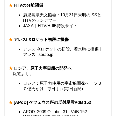
★
HTVの分離関係
鹿児島県天文協会：10月31日未明のISSと
HTVのランデブー
JAXA｜HTV/H-IIB特設サイト
★
アレスI-Xロケット初段に損傷
アレスI-Xロケットの初段、着水時に損傷 |
アレス | sorae.jp
★
ロシア、原子力宇宙船の開発へ
報道より。
ロシア：原子力使用の宇宙船開発へ ５３
０億円かけ - 毎日ｊｐ(毎日新聞)
★
[APoD] ケフェウス座の反射星雲VdB 152
APOD: 2009 October 31 - VdB 152: