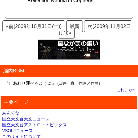
Reflection Nebula in Cepheus
«前(2009年10月31日(土))
最新
次(2009年11月02日
(月))»
脳内BGM
『しあわせ運べるように』
(臼井 真 作詞／作曲)
これまでの...
主要ページ
あんてな
国立天文台天文ニュース
国立天文台アストロ・トピックス
VSOLJニュース
このサイトについて