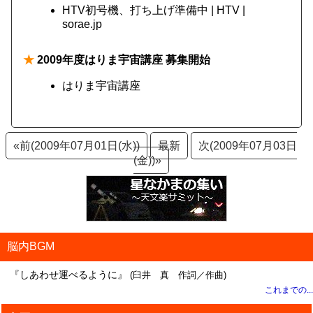
HTV初号機、打ち上げ準備中 | HTV |
sorae.jp
★
2009年度はりま宇宙講座 募集開始
はりま宇宙講座
«前(2009年07月01日(水))
最新
次(2009年07月03日
(金))»
脳内BGM
『しあわせ運べるように』
(臼井 真 作詞／作曲)
これまでの...