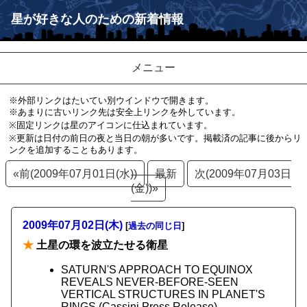
星が好きな人のための新着情報
メニュー
※外部リンクはたいてい別ウインドウで開きます。
※あまりに古いリンク先は安全上リンクを外しています。
※固定リンクは星のアイコンに仕込まれています。
※更新は日付の前日の夜と当日の朝が多いです。掲載済の記事に後からリ
ンクを追加することもあります。
«前(2009年07月01日(水))
最新
次(2009年07月03日
(金))»
2009年07月02日(木)
[
過去の同じ日
]
★
土星の環を波立たせる衛星
SATURN'S APPROACH TO EQUINOX
REVEALS NEVER-BEFORE-SEEN
VERTICAL STRUCTURES IN PLANET'S
RINGS (Cassini Press Release)