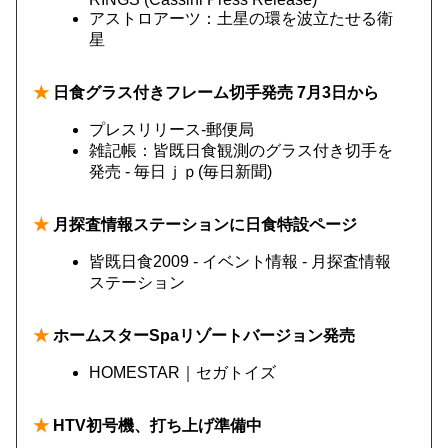
アストロアーツ：土星の環を波立たせる衛
星
★
日食グラス付きフレーム切手発売 7月3日から
プレスリリース‐郵便局
雑記帳：皆既日食観測のグラス付き切手を
発売 - 毎日ｊｐ(毎日新聞)
★
月探査情報ステーションに日食特設ページ
皆既日食2009 - イベント情報 - 月探査情報
ステーション
★
ホームスターSpaリゾートバージョン発売
HOMESTAR｜セガトイズ
★
HTV初号機、打ち上げ準備中