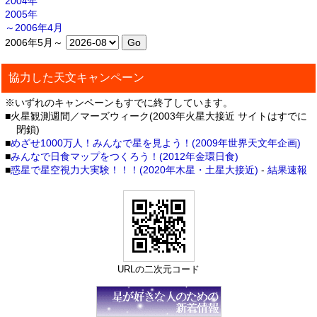
2004年
2005年
～2006年4月
2006年5月～
協力した天文キャンペーン
※いずれのキャンペーンもすでに終了しています。
■火星観測週間／マーズウィーク(2003年火星大接近 サイトはすでに
閉鎖)
■
めざせ1000万人！みんなで星を見よう！(2009年世界天文年企画)
■
みんなで日食マップをつくろう！(2012年金環日食)
■
惑星で星空視力大実験！！！(2020年木星・土星大接近)
-
結果速報
URLの二次元コード