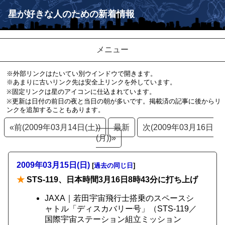
星が好きな人のための新着情報
メニュー
※外部リンクはたいてい別ウインドウで開きます。
※あまりに古いリンク先は安全上リンクを外しています。
※固定リンクは星のアイコンに仕込まれています。
※更新は日付の前日の夜と当日の朝が多いです。掲載済の記事に後からリ
ンクを追加することもあります。
«前(2009年03月14日(土))
最新
次(2009年03月16日
(月))»
2009年03月15日(日)
[
過去の同じ日
]
★
STS-119、日本時間3月16日8時43分に打ち上げ
JAXA｜若田宇宙飛行士搭乗のスペースシ
ャトル「ディスカバリー号」（STS-119／
国際宇宙ステーション組立ミッション