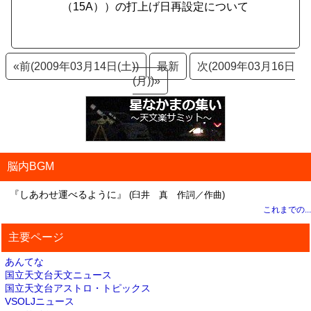
（15A））の打上げ日再設定について
«前(2009年03月14日(土))
最新
次(2009年03月16日
(月))»
脳内BGM
『しあわせ運べるように』
(臼井 真 作詞／作曲)
これまでの...
主要ページ
あんてな
国立天文台天文ニュース
国立天文台アストロ・トピックス
VSOLJニュース