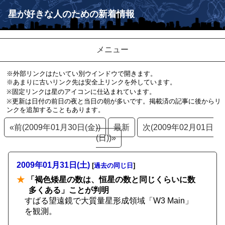
星が好きな人のための新着情報
メニュー
※外部リンクはたいてい別ウインドウで開きます。
※あまりに古いリンク先は安全上リンクを外しています。
※固定リンクは星のアイコンに仕込まれています。
※更新は日付の前日の夜と当日の朝が多いです。掲載済の記事に後からリ
ンクを追加することもあります。
«前(2009年01月30日(金))
最新
次(2009年02月01日
(日))»
2009年01月31日(土)
[
過去の同じ日
]
★
「褐色矮星の数は、恒星の数と同じくらいに数
多くある」ことが判明
すばる望遠鏡で大質量星形成領域「W3 Main」
を観測。