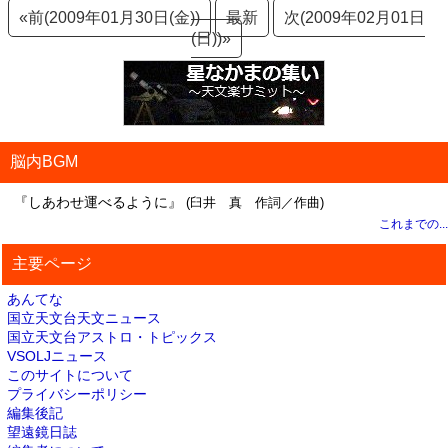
«前(2009年01月30日(金))
最新
次(2009年02月01日
(日))»
脳内BGM
『しあわせ運べるように』
(臼井 真 作詞／作曲)
これまでの...
主要ページ
あんてな
国立天文台天文ニュース
国立天文台アストロ・トピックス
VSOLJニュース
このサイトについて
プライバシーポリシー
編集後記
望遠鏡日誌