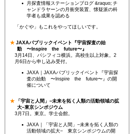
月探査情報ステーションブログ &raquo; チ
ャンドラヤーンの月衝突装置、懐疑派の科
学者も成果を認める
「かぐや」もこれをやってほしいです。
★
JAXAパブリックイベント『宇宙探査の始
動 〜Inspire the future〜』
3月14日、パシフィコ横浜。高校生以上対象。2
月6日から申し込み受付。
JAXA｜JAXAパブリックイベント『宇宙探
査の始動 〜Inspire the future〜』の開
催について
★
「宇宙と人間」−未来を拓く人類の活動領域の拡
大−東京シンポジウム
3月7日。東京。学士会館。
JAXA｜「宇宙と人間」−未来を拓く人類の
活動領域の拡大− 東京シンポジウムの開