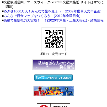
■火星観測週間／マーズウィーク(2003年火星大接近 サイトはすでに
閉鎖)
■
めざせ1000万人！みんなで星を見よう！(2009年世界天文年企画)
■
みんなで日食マップをつくろう！(2012年金環日食)
■
惑星で星空視力大実験！！！(2020年木星・土星大接近)
-
結果速報
URLの二次元コード