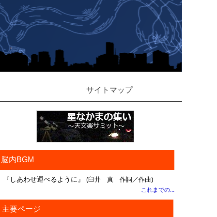
サイトマップ
脳内BGM
『しあわせ運べるように』
(臼井 真 作詞／作曲)
これまでの...
主要ページ