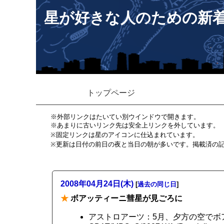
星が好きな人のための新
トップページ
※外部リンクはたいてい別ウインドウで開きます。
※あまりに古いリンク先は安全上リンクを外しています。
※固定リンクは星のアイコンに仕込まれています。
※更新は日付の前日の夜と当日の朝が多いです。掲載済の
2008年04月24日(木)
[
過去の同じ日
]
★
ボアッティーニ彗星が見ごろに
アストロアーツ：5月、夕方の空でボ