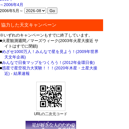
～2006年4月
2006年5月～
協力した天文キャンペーン
※いずれのキャンペーンもすでに終了しています。
■火星観測週間／マーズウィーク(2003年火星大接近 サ
イトはすでに閉鎖)
■
めざせ1000万人！みんなで星を見よう！(2009年世界
天文年企画)
■
みんなで日食マップをつくろう！(2012年金環日食)
■
惑星で星空視力大実験！！！(2020年木星・土星大接
近)
-
結果速報
URLの二次元コード