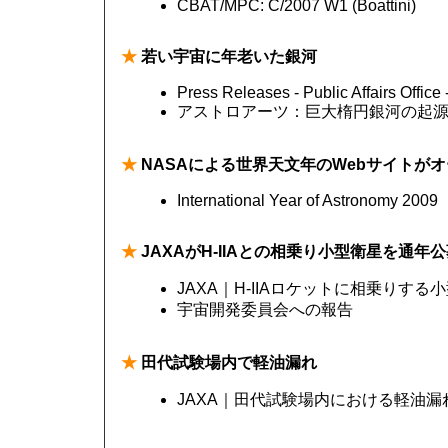
CBAT/MPC: C/2007 W1 (Boattini)
★
若い宇宙に年老いた銀河
Press Releases - Public Affairs Office
アストロアーツ：巨大楕円銀河の起源
★
NASAによる世界天文年のWebサイトが
International Year of Astronomy 2009
★
JAXAがH-IIAとの相乗り小型衛星を通年
JAXA｜H-IIAロケットに相乗りす
宇宙開発委員会への報告
★
田代試験場内で軽油漏れ
JAXA｜田代試験場内における軽油漏