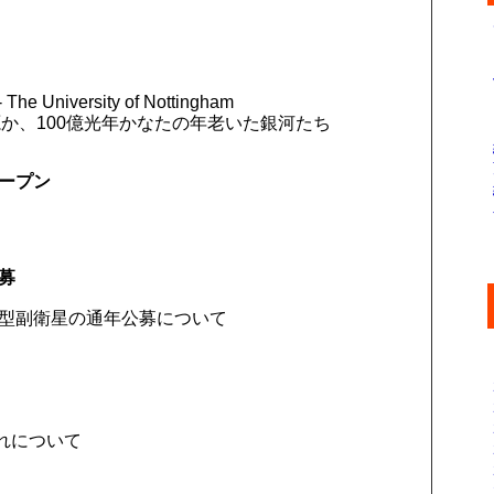
 - The University of Nottingham
か、100億光年かなたの年老いた銀河たち
オープン
公募
る小型副衛星の通年公募について
れについて