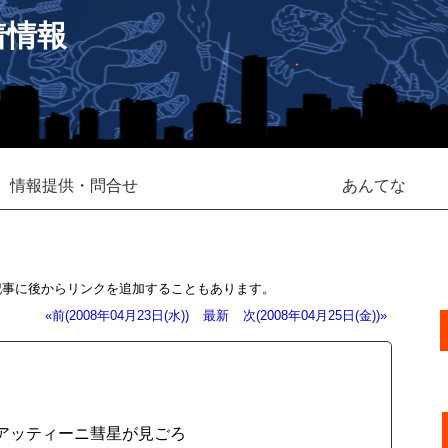
着情報
情報提供・問合せ
あんてな
記事に後からリンクを追加することもあります。
«前(2008年04月23日(水))
最新
次(2008年04月25日(金))»
アッティーニ彗星が見ごろ