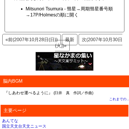
Mitsunori Tsumura - 彗星→周期彗星番号順
→17P/Holmesの順に開く
«前(2007年10月28日(日))
最新
次(2007年10月30日
(火))»
脳内BGM
『しあわせ運べるように』
(臼井 真 作詞／作曲)
これまでの...
主要ページ
あんてな
国立天文台天文ニュース