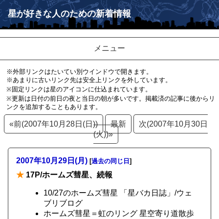
星が好きな人のための新着情報
メニュー
※外部リンクはたいてい別ウインドウで開きます。
※あまりに古いリンク先は安全上リンクを外しています。
※固定リンクは星のアイコンに仕込まれています。
※更新は日付の前日の夜と当日の朝が多いです。掲載済の記事に後からリ
ンクを追加することもあります。
«前(2007年10月28日(日))
最新
次(2007年10月30日
(火))»
2007年10月29日(月)
[
過去の同じ日
]
★
17P/ホームズ彗星、続報
10/27のホームズ彗星 「星バカ日誌」/ウェ
ブリブログ
ホームズ彗星＝虹のリング 星空寄り道散歩