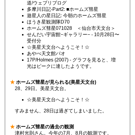
道/ウェブリブログ
多摩川日記-Part2: ■ホームズ彗星
遊星人の星日記: 今朝のホームズ彗星
ほうき星観測隊D70
ホームズ彗星071028 ＜仙台市天文台＞
せんだい宇宙館−ギャラリー− - 10月28日〜
受付分
☆美星天文台へようこそ！☆
あやべ天文館パオ
17P/Holmes (2007) - グラフを見ると、増
光はピークに達したようです。
★
ホームズ彗星が見られる(美星天文台)
28、29日。美星天文台。
☆美星天文台へようこそ！☆
すみません、28日は過ぎてしまいました。
★
ホームズ彗星の過去の観測
津村光則さん。今年の7月、8月の観測です。