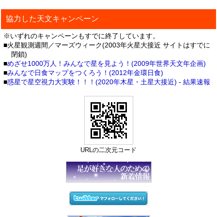
協力した天文キャンペーン
※いずれのキャンペーンもすでに終了しています。
■火星観測週間／マーズウィーク(2003年火星大接近 サイトはすでに
閉鎖)
■
めざせ1000万人！みんなで星を見よう！(2009年世界天文年企画)
■
みんなで日食マップをつくろう！(2012年金環日食)
■
惑星で星空視力大実験！！！(2020年木星・土星大接近)
-
結果速報
URLの二次元コード