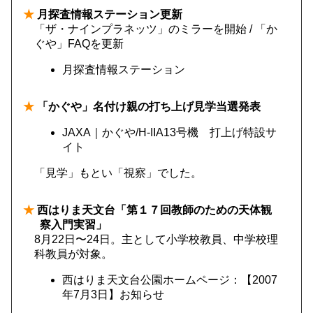
★
月探査情報ステーション更新
「ザ・ナインプラネッツ」のミラーを開始 / 「か
ぐや」FAQを更新
月探査情報ステーション
★
「かぐや」名付け親の打ち上げ見学当選発表
JAXA｜かぐや/H-IIA13号機 打上げ特設サ
イト
「見学」もとい「視察」でした。
★
西はりま天文台「第１７回教師のための天体観
察入門実習」
8月22日〜24日。主として小学校教員、中学校理
科教員が対象。
西はりま天文台公園ホームページ：【2007
年7月3日】お知らせ