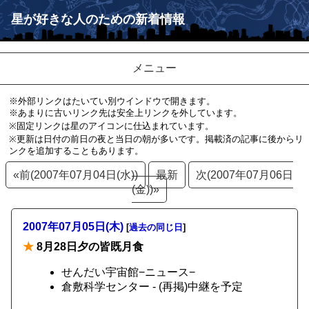
星が好きな人のための新着情報
メニュー
※外部リンクはたいてい別ウインドウで開きます。
※あまりに古いリンク先は安全上リンクを外しています。
※固定リンクは星のアイコンに仕込まれています。
※更新は日付の前日の夜と当日の朝が多いです。掲載済の記事に後からリ
ンクを追加することもあります。
«前(2007年07月04日(水))
最新
次(2007年07月06日
(金))»
2007年07月05日(木)
[
過去の同じ日
]
★
8月28日夕の皆既月食
せんだい宇宙館−ニュース−
倉敷科学センター - (再掲)中継を予定