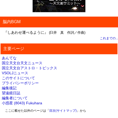
脳内BGM
『しあわせ運べるように』
(臼井 真 作詞／作曲)
これまでの...
主要ページ
あんてな
国立天文台天文ニュース
国立天文台アストロ・トピックス
VSOLJニュース
このサイトについて
プライバシーポリシー
編集後記
望遠鏡日誌
編集者について
小惑星 (8043) Fukuhara
ここに載せた以外のページは「
目次(サイトマップ)
」から