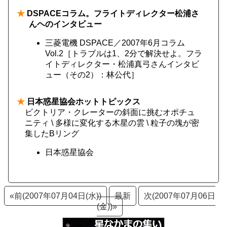
★
DSPACEコラム。フライトディレクター松浦さ
んヘのインタビュー
三菱電機 DSPACE／2007年6月コラム
Vol.2［トラブルは1、2分で解決せよ。フラ
イトディレクター・松浦真弓さんインタビ
ュー（その2）：林公代］
★
日本惑星協会ホットトピックス
ビクトリア・クレーターの斜面に挑むオポチュ
ニティ \ 多様に変化する木星の雲 \ 粒子の塊が密
集したBリング
日本惑星協会
«前(2007年07月04日(水))
最新
次(2007年07月06日
(金))»