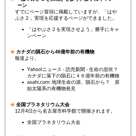
ーン
すでにページ冒頭に掲載していますが、「はや
ぶさ２」実現を応援するページができました。
「はやぶさ２を実現させよう」勝手にキャ
ンペーン
★
カナダの隕石から46億年前の有機物
報道より。
Yahoo!ニュース - 読売新聞 - 生命の息吹？
カナダに落下の隕石に４６億年前の有機物
asahi,com: 地球生命の源、隕石から？ 原
始太陽系の有機物発見
★
全国プラネタリウム大会
12月4日から名古屋市科学館で開催されます。
全国プラネタリウム大会