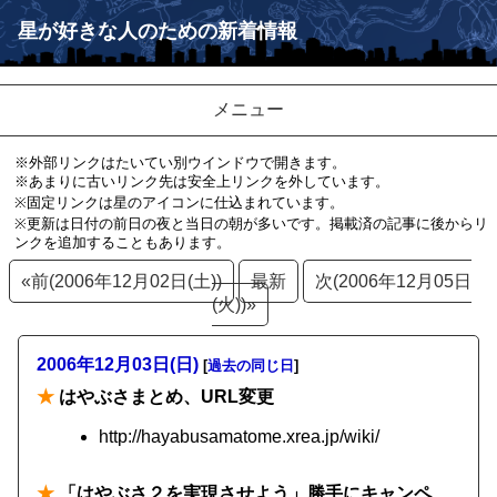
星が好きな人のための新着情報
メニュー
※外部リンクはたいてい別ウインドウで開きます。
※あまりに古いリンク先は安全上リンクを外しています。
※固定リンクは星のアイコンに仕込まれています。
※更新は日付の前日の夜と当日の朝が多いです。掲載済の記事に後からリ
ンクを追加することもあります。
«前(2006年12月02日(土))
最新
次(2006年12月05日
(火))»
2006年12月03日(日)
[
過去の同じ日
]
★
はやぶさまとめ、URL変更
http://hayabusamatome.xrea.jp/wiki/
★
「はやぶさ２を実現させよう」勝手にキャンペ