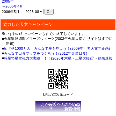
2005年
～2006年4月
2006年5月～
協力した天文キャンペーン
※いずれのキャンペーンもすでに終了しています。
■火星観測週間／マーズウィーク(2003年火星大接近 サイトはすでに
閉鎖)
■
めざせ1000万人！みんなで星を見よう！(2009年世界天文年企画)
■
みんなで日食マップをつくろう！(2012年金環日食)
■
惑星で星空視力大実験！！！(2020年木星・土星大接近)
-
結果速報
URLの二次元コード