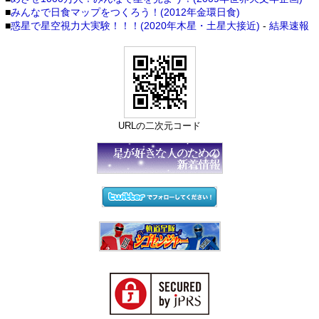
■
みんなで日食マップをつくろう！(2012年金環日食)
■
惑星で星空視力大実験！！！(2020年木星・土星大接近)
-
結果速報
URLの二次元コード