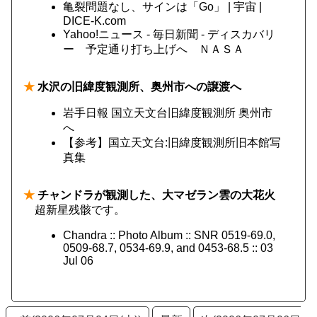
亀裂問題なし、サインは「Go」 | 宇宙 |
DICE-K.com
Yahoo!ニュース - 毎日新聞 - ディスカバリ
ー 予定通り打ち上げへ ＮＡＳＡ
★
水沢の旧緯度観測所、奥州市への譲渡へ
岩手日報 国立天文台旧緯度観測所 奥州市
へ
【参考】国立天文台:旧緯度観測所旧本館写
真集
★
チャンドラが観測した、大マゼラン雲の大花火
超新星残骸です。
Chandra :: Photo Album :: SNR 0519-69.0,
0509-68.7, 0534-69.9, and 0453-68.5 :: 03
Jul 06