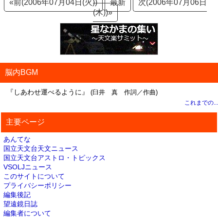
«前(2006年07月04日(火))
最新
次(2006年07月06日
(木))»
脳内BGM
『しあわせ運べるように』
(臼井 真 作詞／作曲)
これまでの...
主要ページ
あんてな
国立天文台天文ニュース
国立天文台アストロ・トピックス
VSOLJニュース
このサイトについて
プライバシーポリシー
編集後記
望遠鏡日誌
編集者について