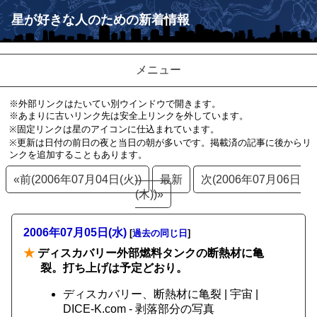
星が好きな人のための新着情報
メニュー
※外部リンクはたいてい別ウインドウで開きます。
※あまりに古いリンク先は安全上リンクを外しています。
※固定リンクは星のアイコンに仕込まれています。
※更新は日付の前日の夜と当日の朝が多いです。掲載済の記事に後からリ
ンクを追加することもあります。
«前(2006年07月04日(火))
最新
次(2006年07月06日
(木))»
2006年07月05日(水)
[
過去の同じ日
]
★
ディスカバリー外部燃料タンクの断熱材に亀
裂。打ち上げは予定どおり。
ディスカバリー、断熱材に亀裂 | 宇宙 |
DICE-K.com - 剥落部分の写真