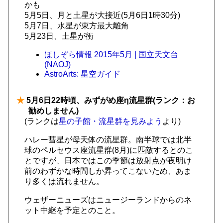
かも
5月5日、月と土星が大接近(5月6日1時30分)
5月7日、水星が東方最大離角
5月23日、土星が衝
ほしぞら情報 2015年5月 | 国立天文台
(NAOJ)
AstroArts: 星空ガイド
★
5月6日22時頃、みずがめ座η流星群(ランク：お
勧めしません)
(ランクは
星の子館・流星群を見みよう
より)
ハレー彗星が母天体の流星群。南半球では北半
球のペルセウス座流星群(8月)に匹敵するとのこ
とですが、日本ではこの季節は放射点が夜明け
前のわずかな時間しか昇ってこないため、あま
り多くは流れません。
ウェザーニューズはニュージーランドからのネ
ット中継を予定とのこと。