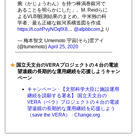
腕（かじょうわん）を持つ棒渦巻銀河で
あることを明らかにした」。M. Reidらに
よるVLBI観測結果のまとめ。中米独の科
学者、最も正確な銀河系構造図を作成
https://t.co/rPvyNOqfX8
…
@afpbbcom
より
— 梅本智文 Umemoto 宇宙(そら)雲アイ
(@tumemoto)
April 25, 2020
★
国立天文台のVERAプロジェクトの４台の電波
望遠鏡の長期的な運用継続を応援しようキャン
ペーン
キャンペーン · 【文部科学大臣に施設運用
継続を請願する署名】 国立天文台の
VERA（ベラ）プロジェクトの４台の電波
望遠鏡の長期的な運用継続を応援しよう
（save the VERA） · Change.org