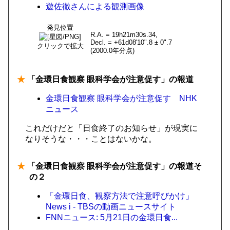
遊佐徹さんによる観測画像
発見位置
R.A. = 19h21m30s.34,
Decl. = +61d08'10".8 ± 0".7
クリックで拡大
(2000.0年分点)
★
「金環日食観察 眼科学会が注意促す」の報道
金環日食観察 眼科学会が注意促す NHK
ニュース
これだけだと「日食終了のお知らせ」が現実に
なりそうな・・・ことはないかな。
★
「金環日食観察 眼科学会が注意促す」の報道そ
の２
「金環日食、観察方法で注意呼びかけ」
News i - TBSの動画ニュースサイト
FNNニュース: 5月21日の金環日食...