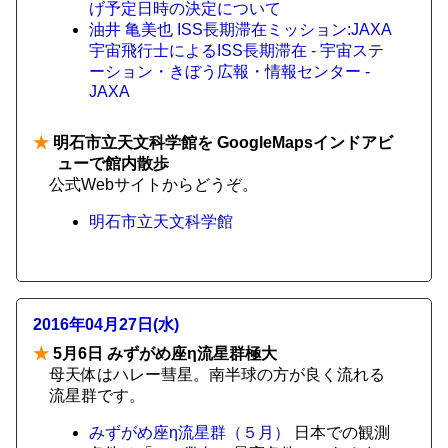
げ予定日時の決定について
油井 亀美也 ISS長期滞在ミッション:JAXA
宇宙飛行士によるISS長期滞在 - 宇宙ステ
ーション・きぼう広報・情報センター -
JAXA
★
明石市立天文科学館を GoogleMapsインドアビ
ューで館内散歩
公式Webサイトからどうぞ。
明石市立天文科学館
2016年04月27日(水)
★
5月6日 みずがめ座η流星群極大
母天体はハレー彗星。南半球の方が良く流れる
流星群です。
みずがめ座η流星群（５月）
日本での観測