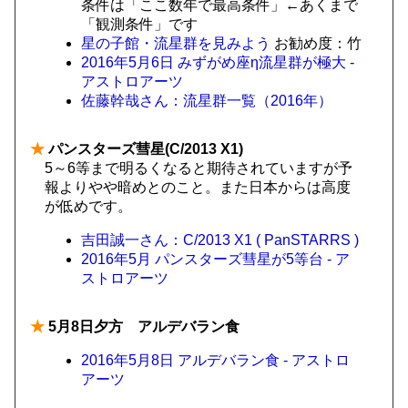
条件は「ここ数年で最高条件」←あくまで
「観測条件」です
星の子館・流星群を見みよう
お勧め度：竹
2016年5月6日 みずがめ座η流星群が極大 -
アストロアーツ
佐藤幹哉さん：流星群一覧（2016年）
★
パンスターズ彗星(C/2013 X1)
5～6等まで明るくなると期待されていますが予
報よりやや暗めとのこと。また日本からは高度
が低めです。
吉田誠一さん：C/2013 X1 ( PanSTARRS )
2016年5月 パンスターズ彗星が5等台 - ア
ストロアーツ
★
5月8日夕方 アルデバラン食
2016年5月8日 アルデバラン食 - アストロ
アーツ