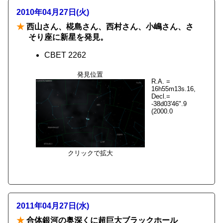
2010年04月27日(火)
★
西山さん、椛島さん、西村さん、小嶋さん、さ
そり座に新星を発見。
CBET 2262
発見位置
R.A. =
16h55m13s.16,
Decl.=
-38d03'46".9
(2000.0
クリックで拡大
2011年04月27日(水)
★
合体銀河の奥深くに超巨大ブラックホール