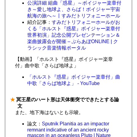
公演詳細 組曲「惑星」～ボイジャー楽章付
き～愛し地球よ、さらば！ボイジャー宇宙
航海の旅へ～丨すみだトリフォニーホール
紹介記事：
すみだトリフォニーホールがお
くる「ホルスト『惑星』ボイジャー楽章付
世界初演」記念公開プレゼンテーション＆
楽曲披露会が開催 – ぶらあぼONLINE | ク
ラシック音楽情報ポータル
【動画】「ホルスト『惑星』ボイジャー楽章
付」曲中歌「さらば地球よ」
「ホルスト『惑星』ボイジャー楽章付」曲
中歌「さらば地球よ」 - YouTube
★
冥王星のハート形は天体衝突でできたとする論
文
また、地下海はないとも示唆。
論文：
Sputnik Planitia as an impactor
remnant indicative of an ancient rocky
mascon in an oceanless Pluto | Nature