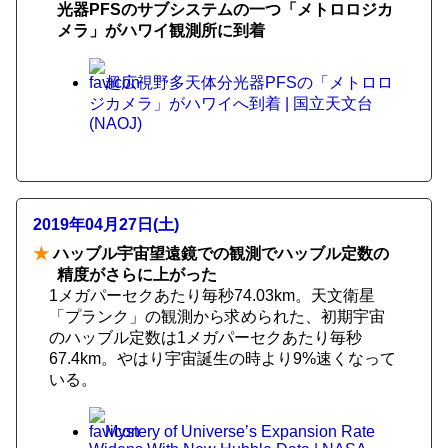
光器PFSのサブシステムの一つ「メトロロジカ
メラ」がハワイ観測所に到着
超広視野多天体分光器PFSの「メトロロ
ジカメラ」がハワイへ到着 | 国立天文台
(NAOJ)
2019年04月27日(土)
★
ハッブル宇宙望遠鏡での観測でハッブル定数の
精度がさらに上がった
1メガパーセクあたり毎秒74.03km。天文衛星
「プランク」の観測から求められた、初期宇宙
のハッブル定数は1メガパーセクあたり毎秒
67.4km。やはり宇宙誕生の時より9%速くなって
いる。
Mystery of Universe’s Expansion Rate