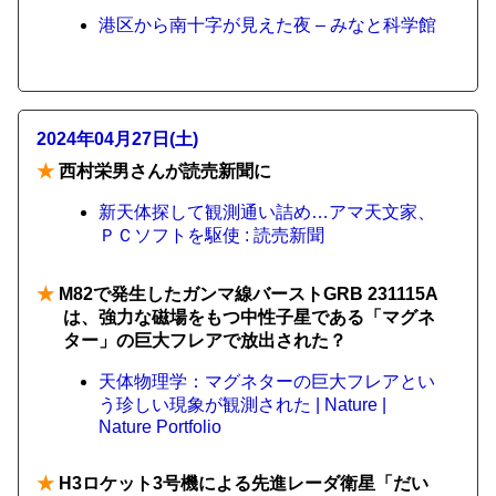
港区から南十字が見えた夜 – みなと科学館
2024年04月27日(土)
★
西村栄男さんが読売新聞に
新天体探して観測通い詰め…アマ天文家、
ＰＣソフトを駆使 : 読売新聞
★
M82で発生したガンマ線バーストGRB 231115A
は、強力な磁場をもつ中性子星である「マグネ
ター」の巨大フレアで放出された？
天体物理学：マグネターの巨大フレアとい
う珍しい現象が観測された | Nature |
Nature Portfolio
★
H3ロケット3号機による先進レーダ衛星「だい