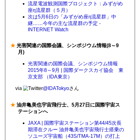
流星電波観測国際プロジェクト：みずがめ
座η流星群（５月）
次は5月6日の「みずがめ座η流星群」中
継……今年の主な流星群の予定 -
INTERNET Watch
★
光害関連の国際会議、シンポジウム情報(8～9
月)
光害関連の国際会議、シンポジウム情報
2015年8～9月 | 国際ダークスカイ協会 東
京支部 （IDA東京）
via
@IDATokyo
さん
★
油井亀美也宇宙飛行士、5月27日に国際宇宙ス
テーションへ
JAXA | 国際宇宙ステーション第44/45次長
期滞在クルー 油井亀美也宇宙飛行士搭乗の
ソユーズ宇宙船（43S/TMA-17M）の打上