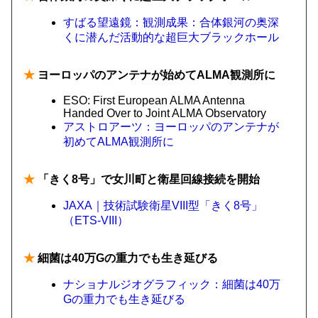
すばる望遠鏡：観測成果：合体銀河の奥深
くに潜んだ活動的な超巨大ブラックホール
★
ヨーロッパのアンテナが始めてALMA観測所に
ESO: First European ALMA Antenna
Handed Over to Joint ALMA Observatory
アストロアーツ：ヨーロッパのアンテナが
初めてALMA観測所に
★
「きく8号」で女川町と衛星回線接続を開始
JAXA｜技術試験衛星VIII型「きく8号」
（ETS-VIII）
★
細菌は40万Gの重力でも生き延びる
ナショナルジオグラフィック：細菌は40万
Gの重力でも生き延びる