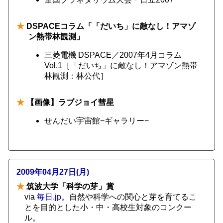
★
DSPACEコラム「「だいち」に敵なし！アマゾ
ン熱帯林観測」
三菱電機 DSPACE／2007年4月コラム
Vol.1［「だいち」に敵なし！アマゾン熱帯
林観測：林公代］
★
【画像】ラブジョイ彗星
せんだい宇宙館−ギャラリー−
2009年04月27日(月)
★
筑波大学「科学の芽」賞
via
毎日.jp
。自然や科学への関心と芽を育てるこ
とを目的とした小・中・高校生対象のコンクー
ル。