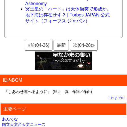
Astronomy
冥王星の「ハート」は天体衝突で形成か、
地下海は存在せず？ | Forbes JAPAN 公式
サイト（フォーブス ジャパン）
«前(04-26)
最新
次(04-28)»
脳内BGM
『しあわせ運べるように』
(臼井 真 作詞／作曲)
これまでの...
主要ページ
あんてな
国立天文台天文ニュース