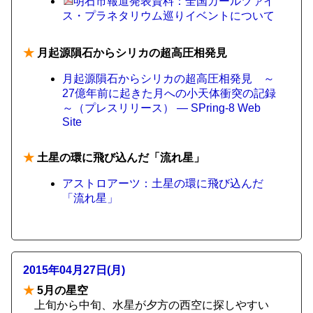
明石市報道発表資料：全国カールツァイ
ス・プラネタリウム巡りイベントについて
★
月起源隕石からシリカの超高圧相発見
月起源隕石からシリカの超高圧相発見 ～
27億年前に起きた月への小天体衝突の記録
～（プレスリリース） — SPring-8 Web
Site
★
土星の環に飛び込んだ「流れ星」
アストロアーツ：土星の環に飛び込んだ
「流れ星」
2015年04月27日(月)
★
5月の星空
上旬から中旬、水星が夕方の西空に探しやすい