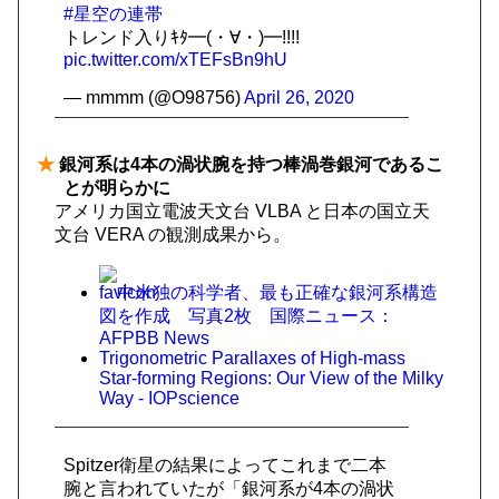
#星空の連帯
トレンド入りｷﾀ━(・∀・)━!!!!
pic.twitter.com/xTEFsBn9hU
— mmmm (@O98756)
April 26, 2020
★
銀河系は4本の渦状腕を持つ棒渦巻銀河であるこ
とが明らかに
アメリカ国立電波天文台 VLBA と日本の国立天
文台 VERA の観測成果から。
中米独の科学者、最も正確な銀河系構造
図を作成 写真2枚 国際ニュース：
AFPBB News
Trigonometric Parallaxes of High-mass
Star-forming Regions: Our View of the Milky
Way - IOPscience
Spitzer衛星の結果によってこれまで二本
腕と言われていたが「銀河系が4本の渦状