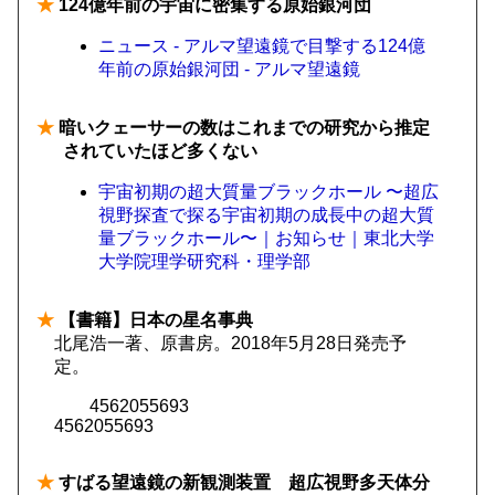
★
124億年前の宇宙に密集する原始銀河団
ニュース - アルマ望遠鏡で目撃する124億
年前の原始銀河団 - アルマ望遠鏡
★
暗いクェーサーの数はこれまでの研究から推定
されていたほど多くない
宇宙初期の超大質量ブラックホール 〜超広
視野探査で探る宇宙初期の成長中の超大質
量ブラックホール〜｜お知らせ｜東北大学
大学院理学研究科・理学部
★
【書籍】日本の星名事典
北尾浩一著、原書房。2018年5月28日発売予
定。
4562055693
4562055693
★
すばる望遠鏡の新観測装置 超広視野多天体分