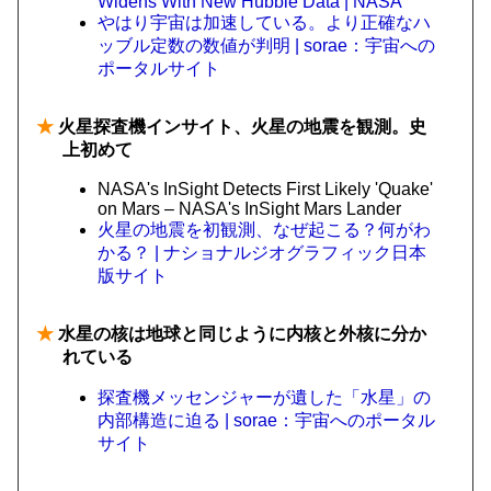
Widens With New Hubble Data | NASA
やはり宇宙は加速している。より正確なハ
ッブル定数の数値が判明 | sorae：宇宙への
ポータルサイト
★
火星探査機インサイト、火星の地震を観測。史
上初めて
NASA's InSight Detects First Likely 'Quake'
on Mars – NASA's InSight Mars Lander
火星の地震を初観測、なぜ起こる？何がわ
かる？ | ナショナルジオグラフィック日本
版サイト
★
水星の核は地球と同じように内核と外核に分か
れている
探査機メッセンジャーが遺した「水星」の
内部構造に迫る | sorae：宇宙へのポータル
サイト