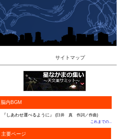
サイトマップ
脳内BGM
『しあわせ運べるように』
(臼井 真 作詞／作曲)
これまでの...
主要ページ