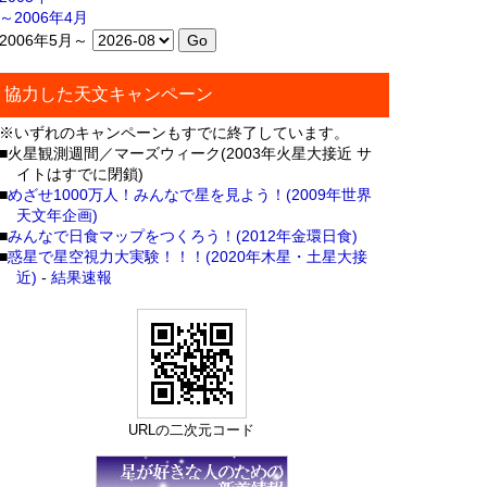
～2006年4月
2006年5月～
協力した天文キャンペーン
※いずれのキャンペーンもすでに終了しています。
■火星観測週間／マーズウィーク(2003年火星大接近 サ
イトはすでに閉鎖)
■
めざせ1000万人！みんなで星を見よう！(2009年世界
天文年企画)
■
みんなで日食マップをつくろう！(2012年金環日食)
■
惑星で星空視力大実験！！！(2020年木星・土星大接
近)
-
結果速報
URLの二次元コード