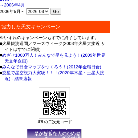
～2006年4月
2006年5月～
協力した天文キャンペーン
※いずれのキャンペーンもすでに終了しています。
■火星観測週間／マーズウィーク(2003年火星大接近 サ
イトはすでに閉鎖)
■
めざせ1000万人！みんなで星を見よう！(2009年世界
天文年企画)
■
みんなで日食マップをつくろう！(2012年金環日食)
■
惑星で星空視力大実験！！！(2020年木星・土星大接
近)
-
結果速報
URLの二次元コード