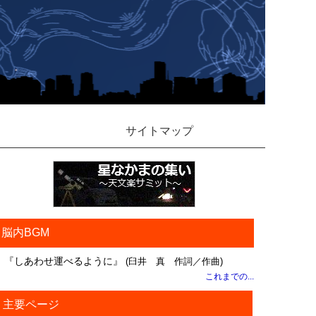
サイトマップ
脳内BGM
『しあわせ運べるように』
(臼井 真 作詞／作曲)
これまでの...
主要ページ