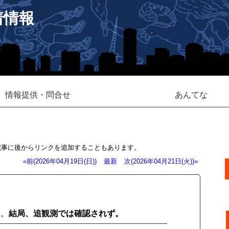
着情報
情報提供・問合せ
あんてな
記事に後からリンクを追加することもあります。
«前(2026年04月19日(日))
最新
次(2026年04月21日(火))»
る。
結局、追観測では確認されず。